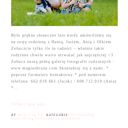
Było piękne słoneczne lato kiedy umówiliśmy się
na sesję rodzinną z Hanią, Jasiem, Anią i Olkiem.
Zobaczcie tylko ile tu radości – właśnie takie
rodzinne chwile warto utrwalać jak najczęściej <3
Zobacz naszą pełną galerię fotografii rodzinnych :
www.magiaobrazu.com Skontaktuj się z nami: *
poprzez formularz kontaktowy * pod numerem
telefonu: 662.019.661 (Jacek) / 608.712.019 (Ania)
*...
Zobacz cały wpis
BY
ANIA I JACEK
KATEGORIE:
FOTOGRAFIA
DZIECIĘCA
,
FOTOGRAFIA RODZINNA