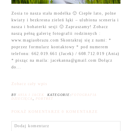
Zosia to nasza stała modelka 🙂 Ciepłe lato, polne
kwiaty i bezkresna zieleń łąki – ulubiona sceneria i
nasza i bohaterki sesji 🙂 Zapraszamy! Zobacz
naszą pełną galerię fotografii rodzinnych :
www.magiaobrazu.com Skontaktuj się z nami: *
poprzez formularz kontaktowy * pod numerem
telefonu: 662.019.661 (Jacek) / 608.712.019 (Ania)
* pisząc na maila: jacekanna@gmail.com Dołącz
do...
Zobacz cały wpis
BY
ANIA I JACEK
KATEGORIE:
FOTOGRAFIA
DZIECIĘCA
,
PORTRET
POKAŻ KOMENTARZE
0 KOMENTARZE
Dodaj komentarz