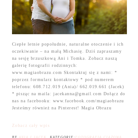
Ciepłe letnie popołudnie, naturalne otoczenie i ich
oczekiwanie – na małą Michasię. Dziś zapraszamy
na sesję brzuszkową Ani i Tomka. Zobacz naszą
galerię fotografii rodzinnych:
www.magiaobrazu.com Skontaktuj się z nami: *
poprzez formularz kontaktowy * pod numerem
telefonu: 608.712.019 (Ania)/ 662.019.661 (Jacek)
* pisząc na maila: jacekanna@gmail.com Dołącz do
nas na facebooku: www.facebook.com/magiaobrazu
Jesteśmy również na Pinterest! Magia Obrazu
Zobacz cały wpis
BY
ANIA I JACEK
KATEGORIE:
FOTOGRAFIA CIĄŻOWA
,