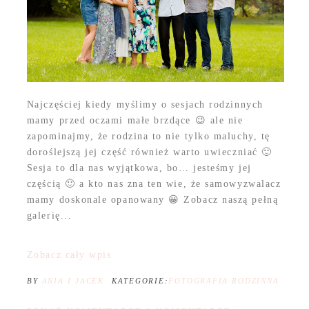
Najczęściej kiedy myślimy o sesjach rodzinnych
mamy przed oczami małe brzdące 😉 ale nie
zapominajmy, że rodzina to nie tylko maluchy, tę
doroślejszą jej część również warto uwieczniać 🙂
Sesja to dla nas wyjątkowa, bo… jesteśmy jej
częścią 🙂 a kto nas zna ten wie, że samowyzwalacz
mamy doskonale opanowany 😀 Zobacz naszą pełną
galerię...
Zobacz cały wpis
BY
ANIA I JACEK
KATEGORIE:
FOTOGRAFIA RODZINNA