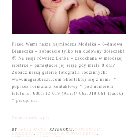
Przed Wami nasza najmłodsza Modelka – 6-dniowa
Bianeczka – zobaczcie tylko ten cudowny dołeczek!
🙂 Na sesji również Lenka – zakochana w młodszej
siostrze – pamiętacie jej sesję gdy miała 8 dni?
Zobacz naszą galerię fotografii rodzinnych:
www.magiaobrazu.com Skontaktuj się z nami: *
poprzez formularz kontaktowy * pod numerem
telefonu: 608.712.019 (Ania)/ 662.019.661 (Jacek)
* pisząc na...
Zobacz cały wpis
BY
ANIA I JACEK
KATEGORIE:
FOTOGRAFIA
DZIECIĘCA
,
FOTOGRAFIA NOWORODKOWA
,