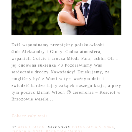
Dziś wspominamy przepiękny polsko-włoski
ślub Aleksandry i Giony. Cudna atmosfera,
wspaniali Goście i urocza Młoda Para, achhh Ola i
jej cudowna sukienka <3 Pozdrawiamy Was
serdecznie drodzy Nowożeńcy! Dziękujemy, że
mogliśmy być z Wami w tym ważnym dniu i
zwiedzić bardzo fajny zakątek naszego kraju, a przy
tym poczuć klimat Włoch 🙂 ceremonia – Kościół w
Brzozowie wesele...
Zobacz cały wpis
BY
ANIA I JACEK
KATEGORIE:
FOTOGRAFIA ŚLUBNA
,
PLENER ŚLUBNY
,
REPORTAŻ ŚLUBNY