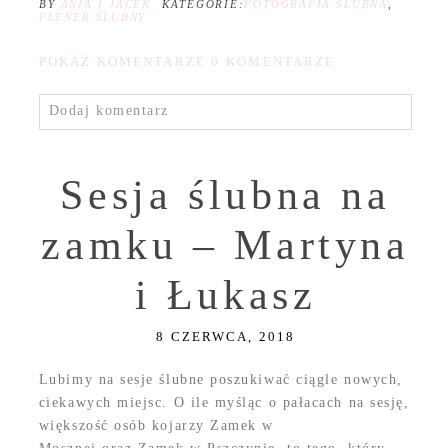
BY
ANIA I JACEK
KATEGORIE:
FOTOGRAFIA ŚLUBNA
,
PLENER ŚLUBNY
POKAŻ KOMENTARZE
0 KOMENTARZE
Dodaj komentarz
Sesja ślubna na
zamku – Martyna
i Łukasz
8 CZERWCA, 2018
Lubimy na sesje ślubne poszukiwać ciągle nowych,
ciekawych miejsc. O ile myśląc o pałacach na sesję,
większość osób kojarzy Zamek w