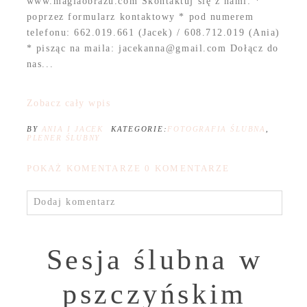
www.magiaobrazu.com Skontaktuj się z nami: *
poprzez formularz kontaktowy * pod numerem
telefonu: 662.019.661 (Jacek) / 608.712.019 (Ania)
* pisząc na maila: jacekanna@gmail.com Dołącz do
nas...
Zobacz cały wpis
BY
ANIA I JACEK
KATEGORIE:
FOTOGRAFIA ŚLUBNA
,
PLENER ŚLUBNY
POKAŻ KOMENTARZE
0 KOMENTARZE
Dodaj komentarz
Sesja ślubna w
pszczyńskim