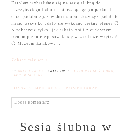
Karolem wybraliśmy się na sesję ślubną do
pszczyńskiego Pałacu i otaczającego go parku. I
choć podobnie jak w dniu ślubu, deszczyk padał, to
mimo wszystko udało się wykonać piękny plener 🙂
A zobaczcie tylko, jak suknia Asi i z cudownym
trenem pięknie wpasowała się w zamkowe wnętrza!
🙂 Muzeum Zamkowe...
Zobacz cały wpis
BY
ANIA I JACEK
KATEGORIE:
FOTOGRAFIA ŚLUBNA
,
PLENER ŚLUBNY
POKAŻ KOMENTARZE
0 KOMENTARZE
Dodaj komentarz
Sesja ślubna w