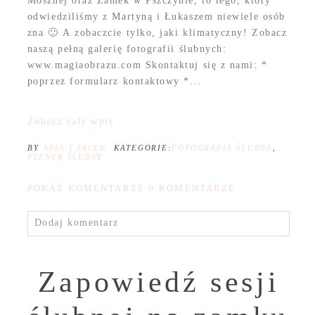
Mosznej oraz Zamek w Pszczynie, to tego, który
odwiedziliśmy z Martyną i Łukaszem niewiele osób
zna 🙂 A zobaczcie tylko, jaki klimatyczny! Zobacz
naszą pełną galerię fotografii ślubnych:
www.magiaobrazu.com Skontaktuj się z nami: *
poprzez formularz kontaktowy *...
Zobacz cały wpis
BY
ANIA I JACEK
KATEGORIE:
FOTOGRAFIA ŚLUBNA
,
PLENER ŚLUBNY
POKAŻ KOMENTARZE
0 KOMENTARZE
Dodaj komentarz
Zapowiedź sesji