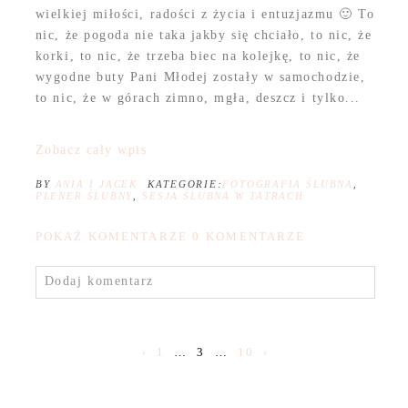
wielkiej miłości, radości z życia i entuzjazmu 🙂 To
nic, że pogoda nie taka jakby się chciało, to nic, że
korki, to nic, że trzeba biec na kolejkę, to nic, że
wygodne buty Pani Młodej zostały w samochodzie,
to nic, że w górach zimno, mgła, deszcz i tylko...
Zobacz cały wpis
BY
ANIA I JACEK
KATEGORIE:
FOTOGRAFIA ŚLUBNA
,
PLENER ŚLUBNY
,
SESJA ŚLUBNA W TATRACH
POKAŻ KOMENTARZE
0 KOMENTARZE
Dodaj komentarz
‹
1
…
3
…
10
›