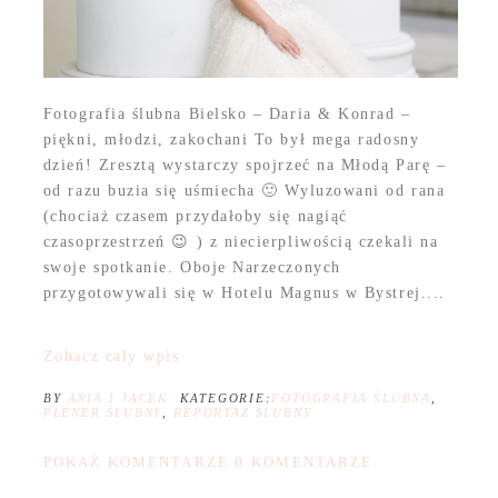
Fotografia ślubna Bielsko – Daria & Konrad –
piękni, młodzi, zakochani To był mega radosny
dzień! Zresztą wystarczy spojrzeć na Młodą Parę –
od razu buzia się uśmiecha 🙂 Wyluzowani od rana
(chociaż czasem przydałoby się nagiąć
czasoprzestrzeń 😉 ) z niecierpliwością czekali na
swoje spotkanie. Oboje Narzeczonych
przygotowywali się w Hotelu Magnus w Bystrej....
Zobacz cały wpis
BY
ANIA I JACEK
KATEGORIE:
FOTOGRAFIA ŚLUBNA
,
PLENER ŚLUBNY
,
REPORTAŻ ŚLUBNY
POKAŻ KOMENTARZE
0 KOMENTARZE