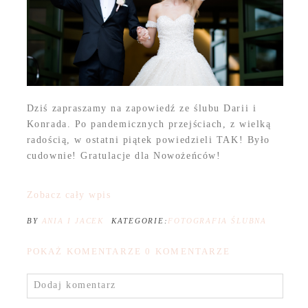
Dziś zapraszamy na zapowiedź ze ślubu Darii i
Konrada. Po pandemicznych przejściach, z wielką
radością, w ostatni piątek powiedzieli TAK! Było
cudownie! Gratulacje dla Nowożeńców!
Zobacz cały wpis
BY
ANIA I JACEK
KATEGORIE:
FOTOGRAFIA ŚLUBNA
POKAŻ KOMENTARZE
0 KOMENTARZE
Dodaj komentarz