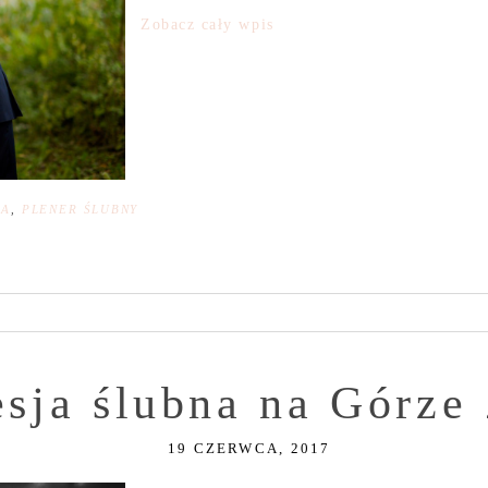
Zobacz cały wpis
NA
,
PLENER ŚLUBNY
esja ślubna na Górz
19 CZERWCA, 2017