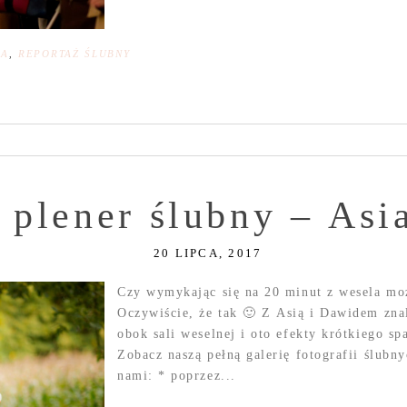
NA
,
REPORTAŻ ŚLUBNY
 plener ślubny – Asi
20 LIPCA, 2017
Czy wymykając się na 20 minut z wesela moż
Oczywiście, że tak 🙂 Z Asią i Dawidem zna
obok sali weselnej i oto efekty krótkiego 
Zobacz naszą pełną galerię fotografii ślub
nami: * poprzez...