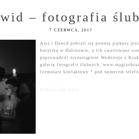
wid – fotografia ślu
7 CZERWCA, 2017
Asia i Dawid pobrali się pewnej pięknej jes
bazylikę w Hałcnowie, a ich zwariowane wes
poprowadzili niezastąpieni Wodzireje z Kra
galerię fotografii ślubnych: www.magiaobra
formularz kontaktowy * pod numerem telefon
Zobacz cały wpis