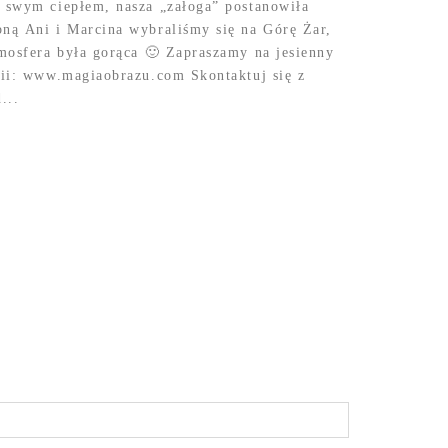
o swym ciepłem, nasza „załoga” postanowiła
bną Ani i Marcina wybraliśmy się na Górę Żar,
tmosfera była gorąca 🙂 Zapraszamy na jesienny
afii: www.magiaobrazu.com Skontaktuj się z
...