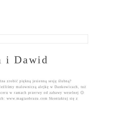
a i Dawid
na zrobić piękną jesienną sesję ślubną?
leźliśmy malowniczą alejkę w Dankowicach, tuż
spaceru w ramach przerwy od zabawy weselnej 🙂
nych: www.magiaobrazu.com Skontaktuj się z