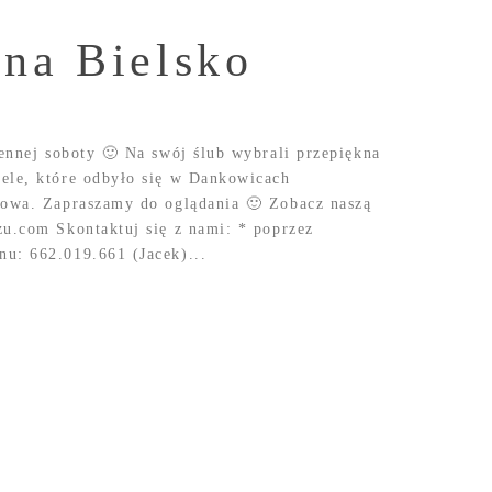
bna Bielsko
iennej soboty 🙂 Na swój ślub wybrali przepiękna
ele, które odbyło się w Dankowicach
kowa. Zapraszamy do oglądania 🙂 Zobacz naszą
zu.com Skontaktuj się z nami: * poprzez
u: 662.019.661 (Jacek)...