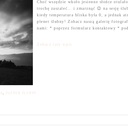
Choć wszędzie wkoło jesienne słońce otulał
trochę zaszaleć… i zmarznąć 😉 na sesję ślu
kiedy temperatura bliska była 0, a jednak a
plener ślubny! Zobacz naszą galerię fotogr
nami: * poprzez formularz kontaktowy * pod
Zobacz cały wpis
NA
,
PLENER ŚLUBNY