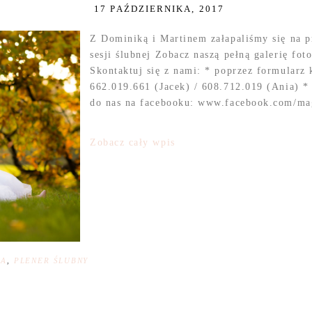
17 PAŹDZIERNIKA, 2017
Z Dominiką i Martinem załapaliśmy się na pr
sesji ślubnej Zobacz naszą pełną galerię fo
Skontaktuj się z nami: * poprzez formularz
662.019.661 (Jacek) / 608.712.019 (Ania) *
do nas na facebooku: www.facebook.com/magi
Zobacz cały wpis
NA
,
PLENER ŚLUBNY