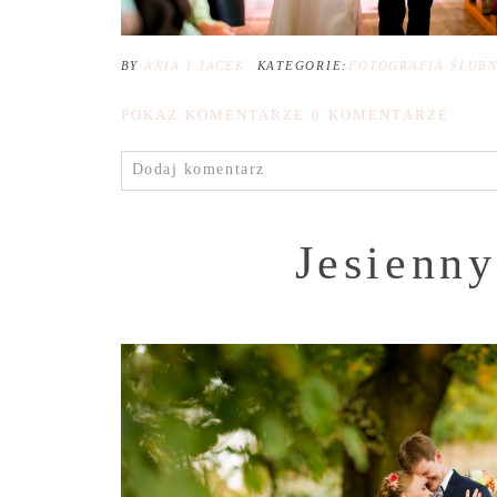
BY
ANIA I JACEK
KATEGORIE:
FOTOGRAFIA ŚLUB
POKAŻ KOMENTARZE
0 KOMENTARZE
Dodaj komentarz
Jesienny