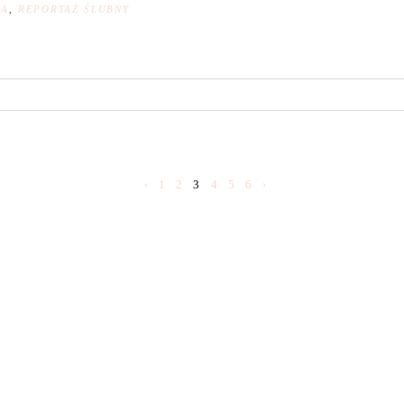
NA
,
REPORTAŻ ŚLUBNY
‹
1
2
3
4
5
6
›