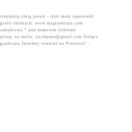
zepiękną złotą jesień – dziś mała zapowiedź
tografii ślubnych: www.magiaobrazu.com
 kontaktowy * pod numerem telefonu:
 pisząc na maila: jacekanna@gmail.com Dołącz
aobrazu Jesteśmy również na Pinterest!...