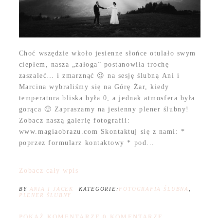
Choć wszędzie wkoło jesienne słońce otulało swym
ciepłem, nasza „załoga” postanowiła trochę
zaszaleć… i zmarznąć 😉 na sesję ślubną Ani i
Marcina wybraliśmy się na Górę Żar, kiedy
temperatura bliska była 0, a jednak atmosfera była
gorąca 🙂 Zapraszamy na jesienny plener ślubny!
Zobacz naszą galerię fotografii:
www.magiaobrazu.com Skontaktuj się z nami: *
poprzez formularz kontaktowy * pod...
Zobacz cały wpis
BY
ANIA I JACEK
KATEGORIE:
FOTOGRAFIA ŚLUBNA
,
PLENER ŚLUBNY
POKAŻ KOMENTARZE
0 KOMENTARZE