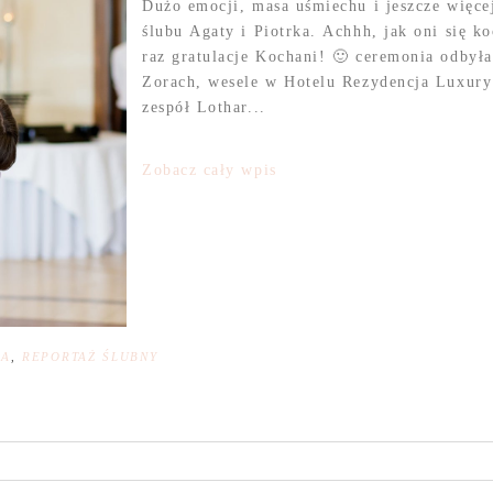
Dużo emocji, masa uśmiechu i jeszcze więce
ślubu Agaty i Piotrka. Achhh, jak oni się k
raz gratulacje Kochani! 🙂 ceremonia odbyła
Zorach, wesele w Hotelu Rezydencja Luxury 
zespół Lothar...
Zobacz cały wpis
NA
,
REPORTAŻ ŚLUBNY