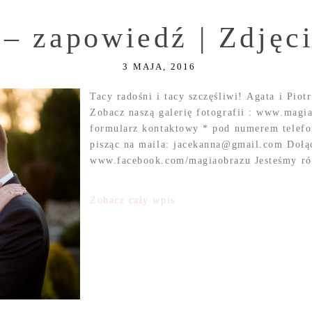
 – zapowiedź | Zdjęc
3 MAJA, 2016
Tacy radośni i tacy szczęśliwi! Agata i Piot
Zobacz naszą galerię fotografii : www.magi
formularz kontaktowy * pod numerem telefo
pisząc na maila: jacekanna@gmail.com Dołą
www.facebook.com/magiaobrazu Jesteśmy rów
Zobacz cały wpis