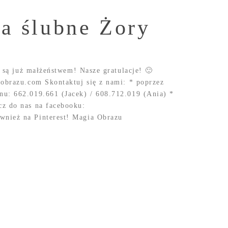
ia ślubne Żory
r są już małżeństwem! Nasze gratulacje! 🙂
aobrazu.com Skontaktuj się z nami: * poprzez
nu: 662.019.661 (Jacek) / 608.712.019 (Ania) *
cz do nas na facebooku:
nież na Pinterest! Magia Obrazu