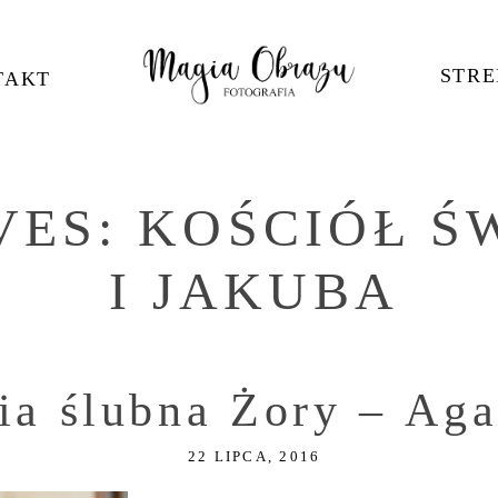
STRE
TAKT
VES:
KOŚCIÓŁ ŚW
I JAKUBA
ia ślubna Żory – Agat
22 LIPCA, 2016