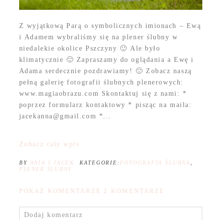
Z wyjątkową Parą o symbolicznych imionach – Ewą
i Adamem wybraliśmy się na plener ślubny w
niedalekie okolice Pszczyny 🙂 Ale było
klimatycznie 🙂 Zapraszamy do oglądania a Ewę i
Adama serdecznie pozdrawiamy! 🙂 Zobacz naszą
pełną galerię fotografii ślubnych plenerowych:
www.magiaobrazu.com Skontaktuj się z nami: *
poprzez formularz kontaktowy * pisząc na maila:
jacekanna@gmail.com *...
Zobacz cały wpis
BY
ANIA I JACEK
KATEGORIE:
FOTOGRAFIA ŚLUBNA
,
PLENER ŚLUBNY
POKAŻ KOMENTARZE
2 KOMENTARZE
Dodaj komentarz