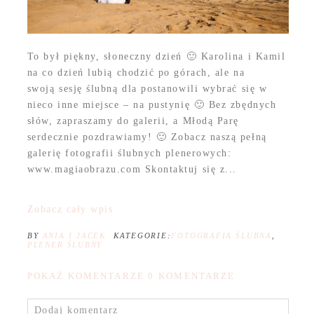
To był piękny, słoneczny dzień 🙂 Karolina i Kamil
na co dzień lubią chodzić po górach, ale na
swoją sesję ślubną dla postanowili wybrać się w
nieco inne miejsce – na pustynię 🙂 Bez zbędnych
słów, zapraszamy do galerii, a Młodą Parę
serdecznie pozdrawiamy! 🙂 Zobacz naszą pełną
galerię fotografii ślubnych plenerowych:
www.magiaobrazu.com Skontaktuj się z...
Zobacz cały wpis
BY
ANIA I JACEK
KATEGORIE:
FOTOGRAFIA ŚLUBNA
,
PLENER ŚLUBNY
POKAŻ KOMENTARZE
0 KOMENTARZE
Dodaj komentarz