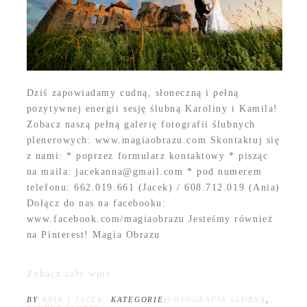
Dziś zapowiadamy cudną, słoneczną i pełną
pozytywnej energii sesję ślubną Karoliny i Kamila!
Zobacz naszą pełną galerię fotografii ślubnych
plenerowych: www.magiaobrazu.com Skontaktuj się
z nami: * poprzez formularz kontaktowy * pisząc
na maila: jacekanna@gmail.com * pod numerem
telefonu: 662.019.661 (Jacek) / 608.712.019 (Ania)
Dołącz do nas na facebooku:
www.facebook.com/magiaobrazu Jesteśmy również
na Pinterest! Magia Obrazu
Zobacz cały wpis
BY
ANIA I JACEK
KATEGORIE:
FOTOGRAFIA ŚLUBNA
,