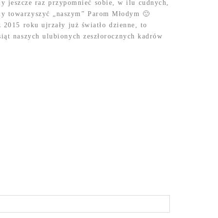
jeszcze raz przypomnieć sobie, w ilu cudnych,
śmy towarzyszyć „naszym” Parom Młodym 🙂
z 2015 roku ujrzały już światło dzienne, to
esiąt naszych ulubionych zeszłorocznych kadrów