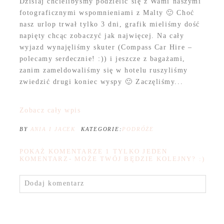
Dzisiaj chcielibyśmy podzielić się z Wami naszymi
fotograficznymi wspomnieniami z Malty 🙂 Choć
nasz urlop trwał tylko 3 dni, grafik mieliśmy dość
napięty chcąc zobaczyć jak najwięcej. Na cały
wyjazd wynajęliśmy skuter (Compass Car Hire –
polecamy serdecznie! :)) i jeszcze z bagażami,
zanim zameldowaliśmy się w hotelu ruszyliśmy
zwiedzić drugi koniec wyspy 🙂 Zaczęliśmy...
Zobacz cały wpis
BY
ANIA I JACEK
KATEGORIE:
PODRÓŻE
POKAŻ KOMENTARZE
1 TYLKO JEDEN
KOMENTARZ- MOŻE TWÓJ BĘDZIE KOLEJNY? :)
Dodaj komentarz