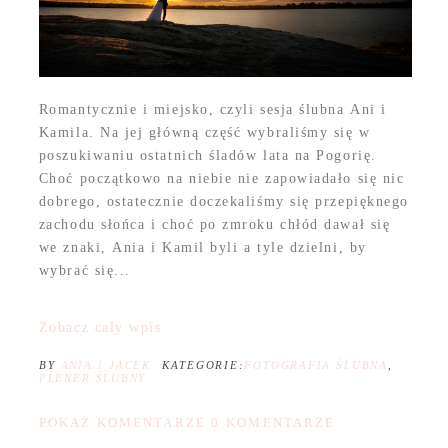
Romantycznie i miejsko, czyli sesja ślubna Ani i
Kamila. Na jej główną część wybraliśmy się w
poszukiwaniu ostatnich śladów lata na Pogorię.
Choć początkowo na niebie nie zapowiadało się nic
dobrego, ostatecznie doczekaliśmy się przepięknego
zachodu słońca i choć po zmroku chłód dawał się
we znaki, Ania i Kamil byli a tyle dzielni, by
wybrać się...
Zobacz cały wpis
BY
ANIA I JACEK
KATEGORIE:
FOTOGRAFIA ŚLUBNA
,
PLENER ŚLUBNY
POKAŻ KOMENTARZE
0 KOMENTARZE