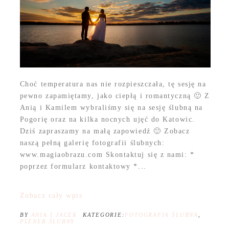
Choć temperatura nas nie rozpieszczała, tę sesję na
pewno zapamiętamy, jako ciepłą i romantyczną 🙂 Z
Anią i Kamilem wybraliśmy się na sesję ślubną na
Pogorię oraz na kilka nocnych ujęć do Katowic.
Dziś zapraszamy na małą zapowiedź 🙂 Zobacz
naszą pełną galerię fotografii ślubnych:
www.magiaobrazu.com Skontaktuj się z nami: *
poprzez formularz kontaktowy *...
Zobacz cały wpis
BY
ANIA I JACEK
KATEGORIE:
FOTOGRAFIA ŚLUBNA
,
PLENER ŚLUBNY