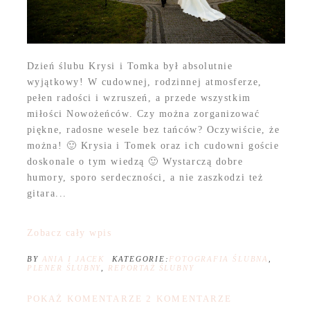
Dzień ślubu Krysi i Tomka był absolutnie
wyjątkowy! W cudownej, rodzinnej atmosferze,
pełen radości i wzruszeń, a przede wszystkim
miłości Nowożeńców. Czy można zorganizować
piękne, radosne wesele bez tańców? Oczywiście, że
można! 🙂 Krysia i Tomek oraz ich cudowni goście
doskonale o tym wiedzą 🙂 Wystarczą dobre
humory, sporo serdeczności, a nie zaszkodzi też
gitara...
Zobacz cały wpis
BY
ANIA I JACEK
KATEGORIE:
FOTOGRAFIA ŚLUBNA
,
PLENER ŚLUBNY
,
REPORTAŻ ŚLUBNY
POKAŻ KOMENTARZE
2 KOMENTARZE