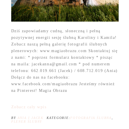
Dziś zapowiadamy cudną, słoneczną i pełną
pozytywnej energii sesję ślubną Karoliny i Kamila!
Zobacz naszą pełną galerię fotografii ślubnych
plenerowych: www.magiaobrazu.com Skontaktuj się
z nami: * poprzez formularz kontaktowy * pisząc
na maila: jacekanna@gmail.com * pod numerem
telefonu: 662.019.661 (Jacek) / 608.712.019 (Ania)
Dołącz do nas na facebooku:
www.facebook.com/magiaobrazu Jesteśmy również
na Pinterest! Magia Obrazu
Zobacz cały wpis
BY
ANIA I JACEK
KATEGORIE:
FOTOGRAFIA ŚLUBNA
,
PLENER ŚLUBNY