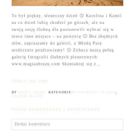
To był piękny, słoneczny dzień 🙂 Karolina i Kamil
na co dzień lubią chodzić po górach, ale na
swoją sesję ślubną dla postanowili wybrać się w
nieco inne miejsce – na pustynię 🙂 Bez zbędnych
słów, zapraszamy do galerii, a Młodą Parę
serdecznie pozdrawiamy! 🙂 Zobacz naszą pełną
galerię fotografii ślubnych plenerowych:
www.magiaobrazu.com Skontaktuj się z...
Zobacz cały wpis
BY
ANIA I JACEK
KATEGORIE:
FOTOGRAFIA ŚLUBNA
,
PLENER ŚLUBNY
POKAŻ KOMENTARZE
0 KOMENTARZE
Dodaj komentarz