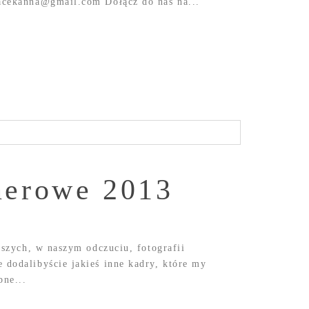
acekanna@gmail.com Dołącz do nas na...
enerowe 2013
pszych, w naszym odczuciu, fotografii
dodalibyście jakieś inne kadry, które my
ne...