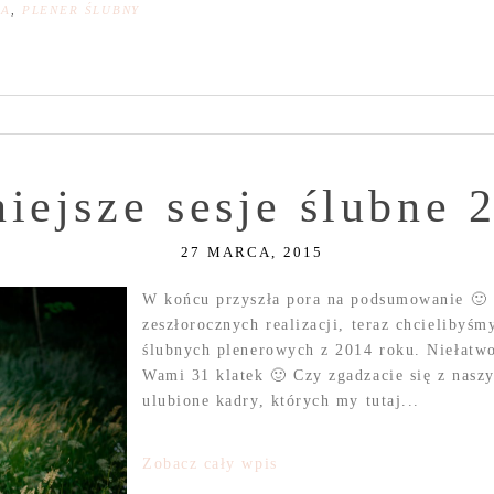
NA
,
PLENER ŚLUBNY
iejsze sesje ślubne 
27 MARCA, 2015
W końcu przyszła pora na podsumowanie 🙂
zeszłorocznych realizacji, teraz chcielibyśm
ślubnych plenerowych z 2014 roku. Niełatwo 
Wami 31 klatek 🙂 Czy zgadzacie się z nas
ulubione kadry, których my tutaj...
Zobacz cały wpis