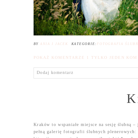
BY
ANIA I JACEK
KATEGORIE:
FOTOGRAFIA ŚLUB
POKAŻ KOMENTARZE
1 TYLKO JEDEN KOM
Dodaj komentarz
K
Kraków to wspaniałe miejsce na sesję ślubną –
pełną galerię fotografii ślubnych plenerowyc