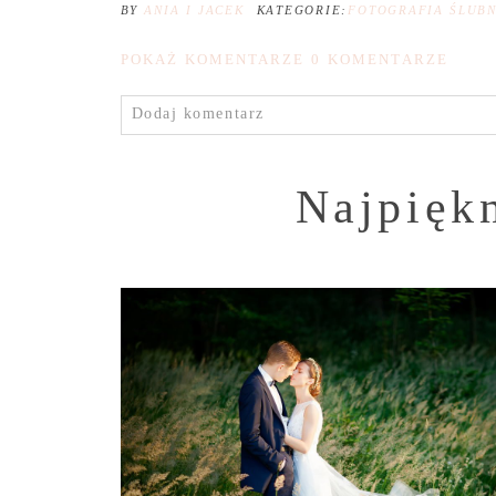
BY
ANIA I JACEK
KATEGORIE:
FOTOGRAFIA ŚLUB
POKAŻ KOMENTARZE
0 KOMENTARZE
Dodaj komentarz
Najpiękn