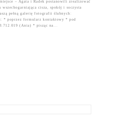
miejsce – Agata i Radek postanowili zrealizować
 wszechogarniająca cisza, spokój i soczysta
szą pełną galerię fotografii ślubnych:
: * poprzez formularz kontaktowy * pod
.712.019 (Ania) * pisząc na...