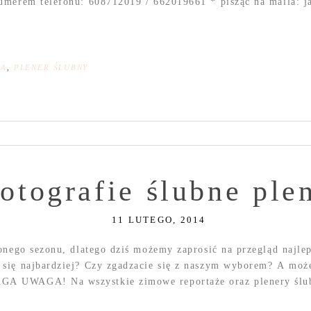
umerem telefonu: 608712019 / 662019661 * pisząc na maila: j
NA
,
PLENER ŚLUBNY
fotografie ślubne pl
11 LUTEGO, 2014
onego sezonu, dlatego dziś możemy zaprosić na przegląd najle
się najbardziej? Czy zgadzacie się z naszym wyborem? A może 
GA UWAGA! Na wszystkie zimowe reportaże oraz plenery ślub