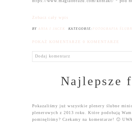
https://www.magiaobrazu.com/kontakt/ * pod n
Zobacz cały wpis
BY
ANIA I JACEK
KATEGORIE:
FOTOGRAFIA ŚLUB
POKAŻ KOMENTARZE
0 KOMENTARZE
Dodaj komentarz
Najlepsze 
Pokazaliśmy już wszystkie plenery ślubne mini
plenerowych z 2013 roku. Które podobają Wam 
pominęliśmy? Czekamy na komentarze! 🙂 UWA