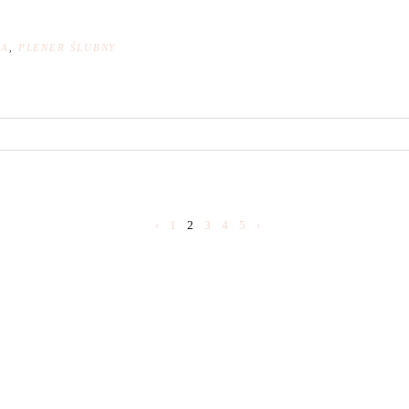
NA
,
PLENER ŚLUBNY
‹
1
2
3
4
5
›