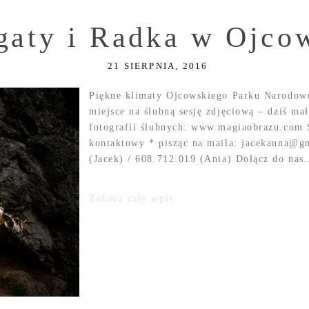
gaty i Radka w Ojco
21 SIERPNIA, 2016
Piękne klimaty Ojcowskiego Parku Narodowe
miejsce na ślubną sesję zdjęciową – dziś ma
fotografii ślubnych: www.magiaobrazu.com S
kontaktowy * pisząc na maila: jacekanna@g
(Jacek) / 608.712.019 (Ania) Dołącz do nas.
Zobacz cały wpis