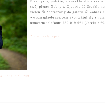
Przepiękne, polskie, niezwykle klimatyczne 
swój plener ślubny w Ojcowie 🙂 Urzekła nas
zieleń 🙂 Zapraszamy do galerii 🙂 Zobacz na
www.magiaobrazu.com Skontaktuj się z nami
numerem telefonu: 662.019.661 (Jacek) / 608
Zobacz cały wpis
NA
,
PLENER ŚLUBNY