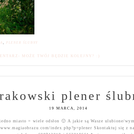
NA
,
PLENER ŚLUBNY
ENTARZ- MOŻE TWÓJ BĘDZIE KOLEJNY? :)
rakowski plener ślub
19 MARCA, 2014
 jedno miasto = wiele odsłon 🙂 A jakie są Wasze ulubione/wy
h: www.magiaobrazu.com/index.php?p=plener Skontaktuj się z n