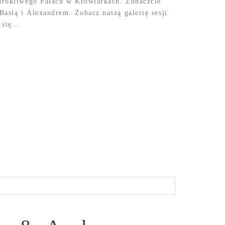
 urokliwego Pałacu w Krowiarkach. Zobaczcie
 Basią i Alexandrem. Zobacz naszą galerię sesji
się...