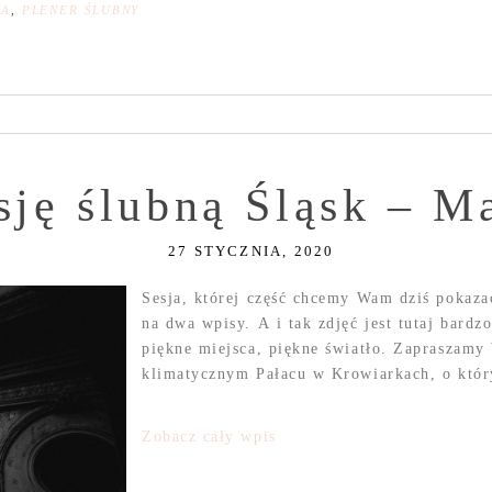
NA
,
PLENER ŚLUBNY
sję ślubną Śląsk – M
27 STYCZNIA, 2020
Sesja, której część chcemy Wam dziś pokazać
na dwa wpisy. A i tak zdjęć jest tutaj bardz
piękne miejsca, piękne światło. Zapraszamy
klimatycznym Pałacu w Krowiarkach, o któr
Zobacz cały wpis