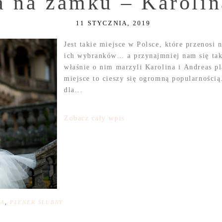
a na zamku – Karoli
11 STYCZNIA, 2019
Jest takie miejsce w Polsce, które przenosi 
ich wybranków… a przynajmniej nam się tak
właśnie o nim marzyli Karolina i Andreas pl
miejsce to cieszy się ogromną popularności
dla...
Zobacz cały wpis
NA
,
PLENER ŚLUBNY