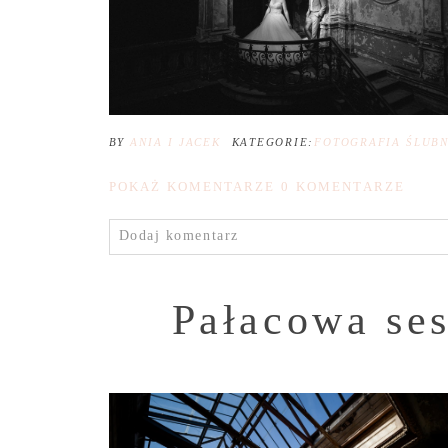
BY
ANIA I JACEK
KATEGORIE:
FOTOGRAFIA ŚLUB
POKAŻ KOMENTARZE
0 KOMENTARZE
Dodaj komentarz
Pałacowa ses