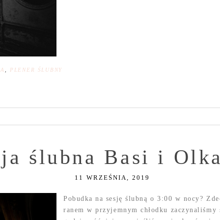
NA
,
PLENER ŚLUBNY
ja ślubna Basi i Olk
11 WRZEŚNIA, 2019
Pobudka na sesję ślubną o 3:00 w nocy? Zde
ranem w przyjemnym chłodku zaczynaliśmy 