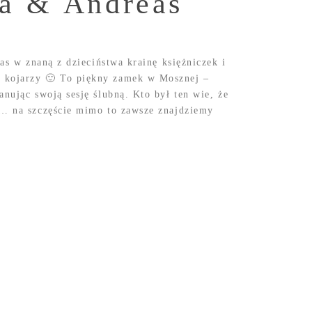
na & Andreas
nas w znaną z dzieciństwa krainę księżniczek i
 kojarzy 🙂 To piękny zamek w Mosznej –
anując swoją sesję ślubną. Kto był ten wie, że
ą… na szczęście mimo to zawsze znajdziemy