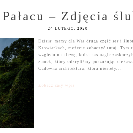
 Pałacu – Zdjęcia śl
24 LUTEGO, 2020
Dzisiaj mamy dla Was drugą część sesji ślu
Krowiarkach, możecie zobaczyć tutaj. Tym ra
względu na ulewę, która nas nagle zaskoczy
zamek, który odkryliśmy poszukując ciekawe
Cudowna architektura, która niestety...
Zobacz cały wpis