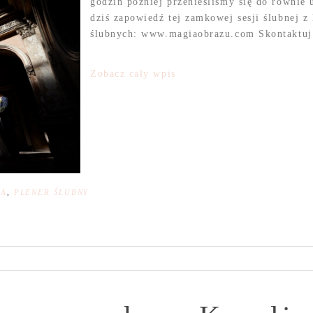
godzin później przenieśliśmy się do równie
dziś zapowiedź tej zamkowej sesji ślubnej z
ślubnych: www.magiaobrazu.com Skontaktuj 
Zobacz cały wpis
NA
,
PLENER ŚLUBNY