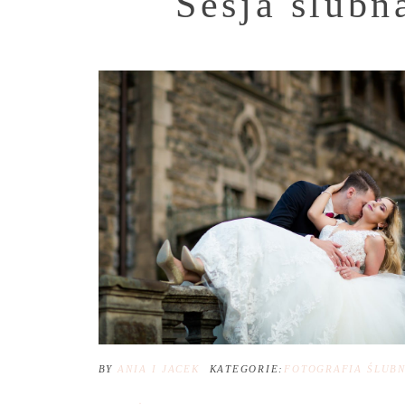
Sesja ślubn
BY
ANIA I JACEK
KATEGORIE:
FOTOGRAFIA ŚLUB