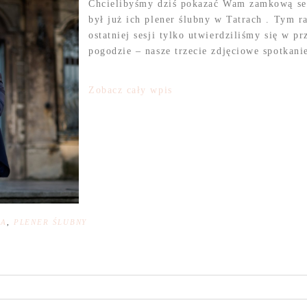
Chcielibyśmy dziś pokazać Wam zamkową ses
był już ich plener ślubny w Tatrach . Tym r
ostatniej sesji tylko utwierdziliśmy się w p
pogodzie – nasze trzecie zdjęciowe spotkani
Zobacz cały wpis
NA
,
PLENER ŚLUBNY