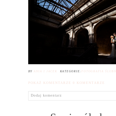
BY
ANIA I JACEK
KATEGORIE:
FOTOGRAFIA ŚLUB
POKAŻ KOMENTARZE
0 KOMENTARZE
Dodaj komentarz