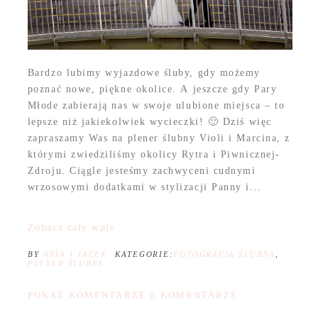
Bardzo lubimy wyjazdowe śluby, gdy możemy
poznać nowe, piękne okolice. A jeszcze gdy Pary
Młode zabierają nas w swoje ulubione miejsca – to
lepsze niż jakiekolwiek wycieczki! 🙂 Dziś więc
zapraszamy Was na plener ślubny Violi i Marcina, z
którymi zwiedziliśmy okolicy Rytra i Piwnicznej-
Zdroju. Ciągle jesteśmy zachwyceni cudnymi
wrzosowymi dodatkami w stylizacji Panny i...
Zobacz cały wpis
BY
ANIA I JACEK
KATEGORIE:
FOTOGRAFIA ŚLUBNA
,
PLENER ŚLUBNY
POKAŻ KOMENTARZE
0 KOMENTARZE