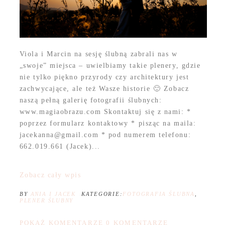
Viola i Marcin na sesję ślubną zabrali nas w
„swoje” miejsca – uwielbiamy takie plenery, gdzie
nie tylko piękno przyrody czy architektury jest
zachwycające, ale też Wasze historie 🙂 Zobacz
naszą pełną galerię fotografii ślubnych:
www.magiaobrazu.com Skontaktuj się z nami: *
poprzez formularz kontaktowy * pisząc na maila:
jacekanna@gmail.com * pod numerem telefonu:
662.019.661 (Jacek)...
Zobacz cały wpis
BY
ANIA I JACEK
KATEGORIE:
FOTOGRAFIA ŚLUBNA
,
PLENER ŚLUBNY
POKAŻ KOMENTARZE
0 KOMENTARZE