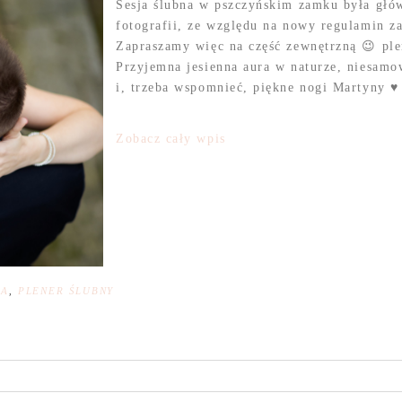
Sesja ślubna w pszczyńskim zamku była głó
fotografii, ze względu na nowy regulamin 
Zapraszamy więc na część zewnętrzną 😉 ple
Przyjemna jesienna aura w naturze, niesam
i, trzeba wspomnieć, piękne nogi Martyny ♥
Zobacz cały wpis
NA
,
PLENER ŚLUBNY