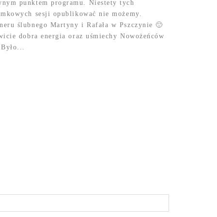
wnym punktem programu. Niestety tych
zamkowych sesji opublikować nie możemy.
neru ślubnego Martyny i Rafała w Pszczynie 🙂
owicie dobra energia oraz uśmiechy Nowożeńców
 Było...