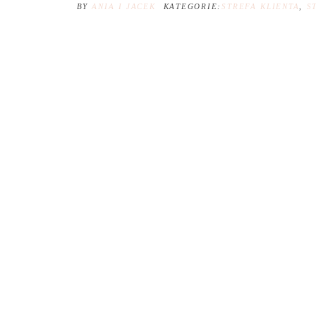
BY
ANIA I JACEK
KATEGORIE:
STREFA KLIENTA
,
S