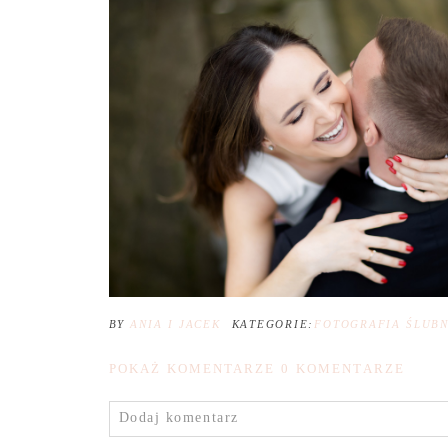
BY
ANIA I JACEK
KATEGORIE:
FOTOGRAFIA ŚLUB
POKAŻ KOMENTARZE
0 KOMENTARZE
Dodaj komentarz