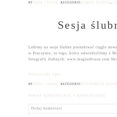
BY
ANIA I JACEK
KATEGORIE:
STREFA KLIENTA
,
S
Sesja ślu
Lubimy na sesje ślubne poszukiwać ciągle now
w Pszczynie, to tego, który odwiedziliśmy z Ma
fotografii ślubnych: www.magiaobrazu.com Skon
Zobacz cały wpis
BY
ANIA I JACEK
KATEGORIE:
FOTOGRAFIA ŚLUB
POKAŻ KOMENTARZE
0 KOMENTARZE
Dodaj komentarz