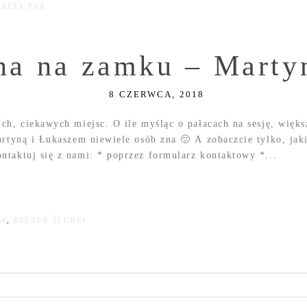
TREFA PAR
bna na zamku – Marty
8 CZERWCA, 2018
ych, ciekawych miejsc. O ile myśląc o pałacach na sesję, wię
rtyną i Łukaszem niewiele osób zna 🙂 A zobaczcie tylko, jak
taktuj się z nami: * poprzez formularz kontaktowy *...
NA
,
PLENER ŚLUBNY