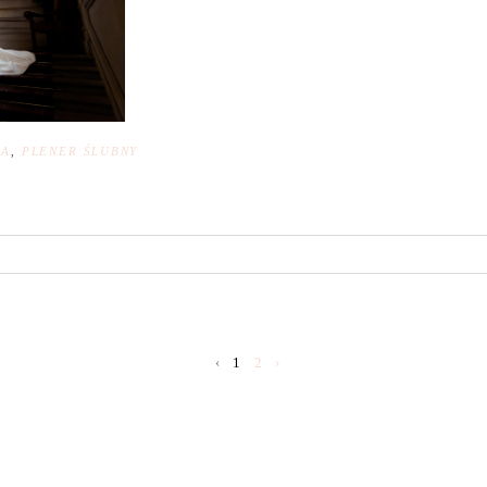
NA
,
PLENER ŚLUBNY
‹
1
2
›