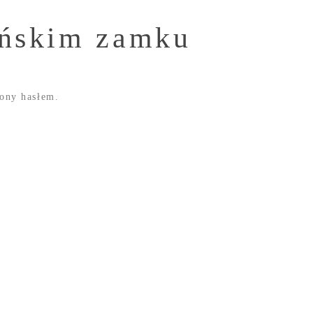
yńskim zamku
zony hasłem.