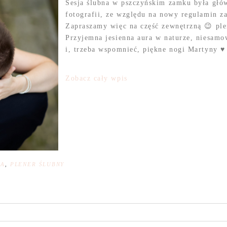
Sesja ślubna w pszczyńskim zamku była głó
fotografii, ze względu na nowy regulamin 
Zapraszamy więc na część zewnętrzną 😉 ple
Przyjemna jesienna aura w naturze, niesam
i, trzeba wspomnieć, piękne nogi Martyny ♥
Zobacz cały wpis
NA
,
PLENER ŚLUBNY