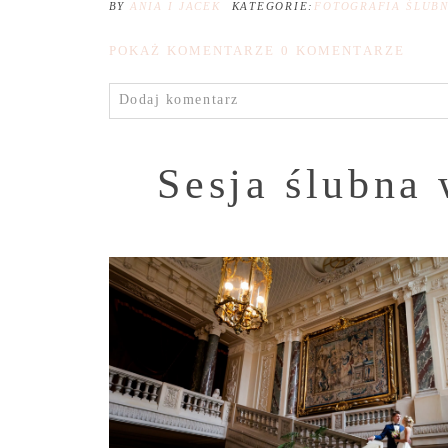
BY
ANIA I JACEK
KATEGORIE:
FOTOGRAFIA ŚLUB
POKAŻ KOMENTARZE
0 KOMENTARZE
Dodaj komentarz
Sesja ślubna