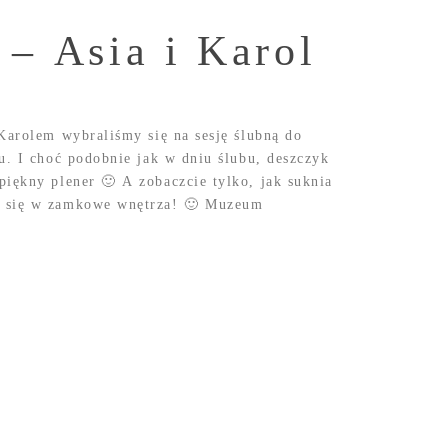
– Asia i Karol
Karolem wybraliśmy się na sesję ślubną do
u. I choć podobnie jak w dniu ślubu, deszczyk
iękny plener 🙂 A zobaczcie tylko, jak suknia
a się w zamkowe wnętrza! 🙂 Muzeum