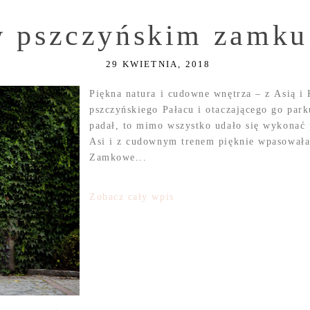
w pszczyńskim zamku 
29 KWIETNIA, 2018
Piękna natura i cudowne wnętrza – z Asią i 
pszczyńskiego Pałacu i otaczającego go park
padał, to mimo wszystko udało się wykonać p
Asi i z cudownym trenem pięknie wpasował
Zamkowe...
Zobacz cały wpis