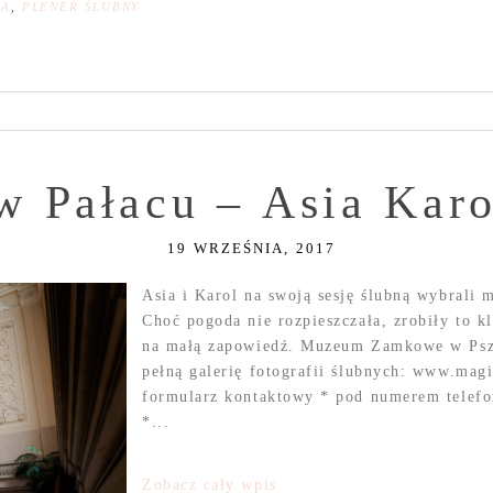
NA
,
PLENER ŚLUBNY
 w Pałacu – Asia Kar
19 WRZEŚNIA, 2017
Asia i Karol na swoją sesję ślubną wybrali 
Choć pogoda nie rozpieszczała, zrobiły to 
na małą zapowiedź. Muzeum Zamkowe w Psz
pełną galerię fotografii ślubnych: www.mag
formularz kontaktowy * pod numerem telefo
*...
Zobacz cały wpis