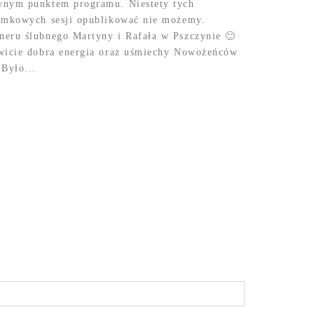
wnym punktem programu. Niestety tych
zamkowych sesji opublikować nie możemy.
neru ślubnego Martyny i Rafała w Pszczynie 🙂
owicie dobra energia oraz uśmiechy Nowożeńców
 Było...