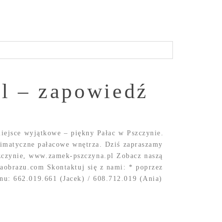
ol – zapowiedź
miejsce wyjątkowe – piękny Pałac w Pszczynie.
klimatyczne pałacowe wnętrza. Dziś zapraszamy
czynie, www.zamek-pszczyna.pl Zobacz naszą
iaobrazu.com Skontaktuj się z nami: * poprzez
nu: 662.019.661 (Jacek) / 608.712.019 (Ania)