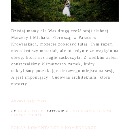
Dzisiaj mamy dla Was drugą część sesji ślubnej
Marzeny i Michała. Pierwszą, w Pałacu w
Krowiarkach, możecie zobaczyć tutaj. Tym razem
nieco krótszy materiał, ale to jedynie ze względu na
ulewę, która nas nagle zaskoczyła. Z wielkim żalem
opuszczaliśmy klimatyczny zamek, który
odkryliśmy poszukując ciekawego miejsca na sesję.
A jest imponujący! Cudowna architektura, która
niestety...
Zobacz cały wpis
BY
ANIA I JACEK
KATEGORIE:
FOTOGRAFIA ŚLUBNA
,
PLENER ŚLUBNY
POKAŻ KOMENTARZE
0 KOMENTARZE