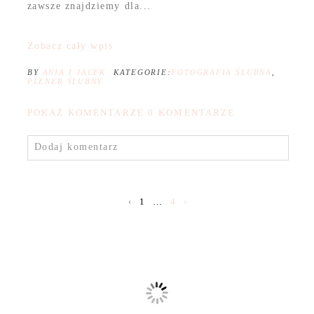
zawsze znajdziemy dla...
Zobacz cały wpis
BY
ANIA I JACEK
KATEGORIE:
FOTOGRAFIA ŚLUBNA
,
PLENER ŚLUBNY
POKAŻ KOMENTARZE
0 KOMENTARZE
Dodaj komentarz
‹
1
…
4
›