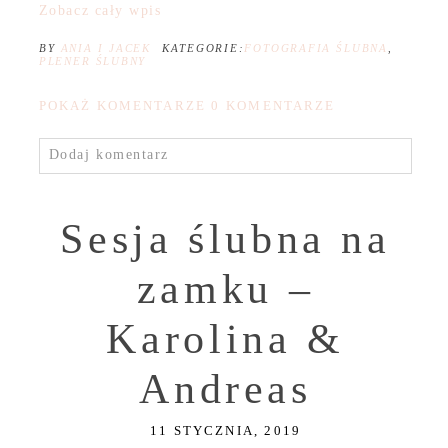
Zobacz cały wpis
BY
ANIA I JACEK
KATEGORIE:
FOTOGRAFIA ŚLUBNA
,
PLENER ŚLUBNY
POKAŻ KOMENTARZE
0 KOMENTARZE
Dodaj komentarz
Sesja ślubna na
zamku –
Karolina &
Andreas
11 STYCZNIA, 2019