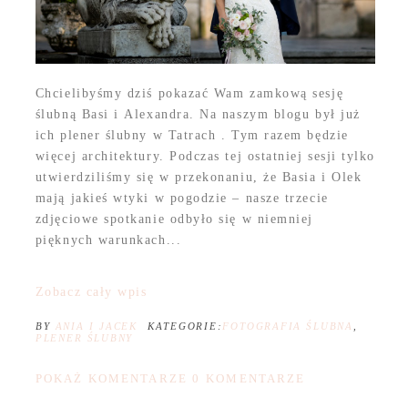
Chcielibyśmy dziś pokazać Wam zamkową sesję
ślubną Basi i Alexandra. Na naszym blogu był już
ich plener ślubny w Tatrach . Tym razem będzie
więcej architektury. Podczas tej ostatniej sesji tylko
utwierdziliśmy się w przekonaniu, że Basia i Olek
mają jakieś wtyki w pogodzie – nasze trzecie
zdjęciowe spotkanie odbyło się w niemniej
pięknych warunkach...
Zobacz cały wpis
BY
ANIA I JACEK
KATEGORIE:
FOTOGRAFIA ŚLUBNA
,
PLENER ŚLUBNY
POKAŻ KOMENTARZE
0 KOMENTARZE