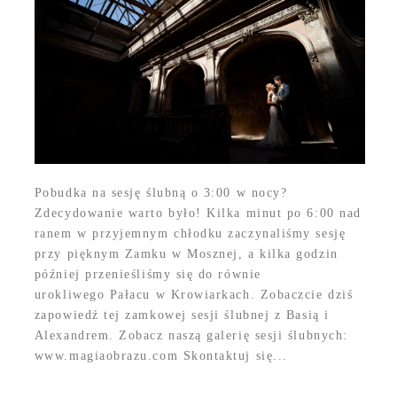
Pobudka na sesję ślubną o 3:00 w nocy?
Zdecydowanie warto było! Kilka minut po 6:00 nad
ranem w przyjemnym chłodku zaczynaliśmy sesję
przy pięknym Zamku w Mosznej, a kilka godzin
później przenieśliśmy się do równie
urokliwego Pałacu w Krowiarkach. Zobaczcie dziś
zapowiedź tej zamkowej sesji ślubnej z Basią i
Alexandrem. Zobacz naszą galerię sesji ślubnych:
www.magiaobrazu.com Skontaktuj się...