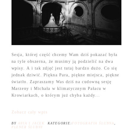
Sesja, której część chcemy Wam dziś pokazać była
na tyle obszerna, że musimy ją podzielić na dwa
wpisy. A i tak zdjęć jest tutaj bardzo dużo. Co się
jednak dziwić. Piękna Para, piękne miejsca, piękne
światło. Zapraszamy Was dziś na cudowną sesję
Marzeny i Michała w klimatycznym Pałacu w
Krowiarkach, o którym już chyba każdy...
Zobacz cały wpis
BY
ANIA I JACEK
KATEGORIE:
FOTOGRAFIA ŚLUBNA
,
PLENER ŚLUBNY