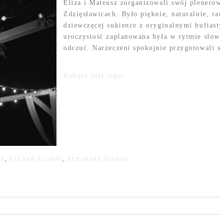
Eliza i Mateusz zorganizowali swój plenero
Zdzięsławicach. Było pięknie, naturalnie, 
dziewczęcej sukience z oryginalnymi bufias
uroczystość zaplanowana była w rytmie slow.
odczuć. Narzeczeni spokojnie przygotowali 
Zobacz cały wpis
NA
,
PLENER ŚLUBNY
,
REPORTAŻ ŚLUBNY