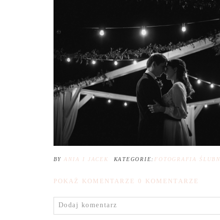
BY
ANIA I JACEK
KATEGORIE:
FOTOGRAFIA ŚLUB
POKAŻ KOMENTARZE
0 KOMENTARZE
Dodaj komentarz