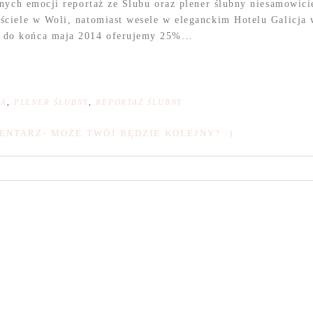
nych emocji reportaż ze Ślubu oraz plener ślubny niesamowici
ościele w Woli, natomiast wesele w eleganckim Hotelu Gal
do końca maja 2014 oferujemy 25%...
NA
,
PLENER ŚLUBNY
,
REPORTAŻ ŚLUBNY
ENTARZ- MOŻE TWÓJ BĘDZIE KOLEJNY? :)