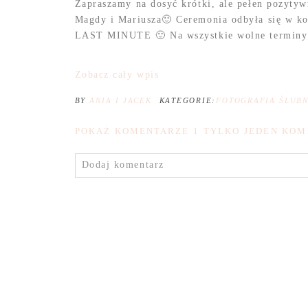
Zapraszamy na dosyć krótki, ale pełen pozytyw
Magdy i Mariusza🙂 Ceremonia odbyła się w k
LAST MINUTE 🙂 Na wszystkie wolne terminy 
Zobacz cały wpis
BY
ANIA I JACEK
KATEGORIE:
FOTOGRAFIA ŚLUB
POKAŻ KOMENTARZE
1 TYLKO JEDEN KOM
Dodaj komentarz