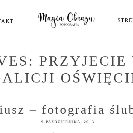
STRE
TAKT
VES:
PRZYJECIE
GALICJI OŚWIĘC
iusz – fotografia śl
9 PAŹDZIERNIKA, 2013