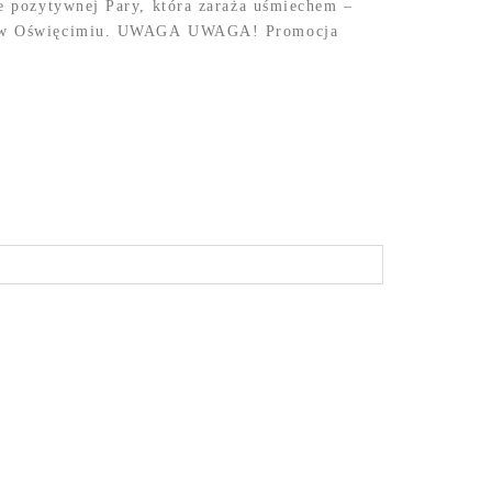
e pozytywnej Pary, która zaraża uśmiechem –
icja w Oświęcimiu. UWAGA UWAGA! Promocja