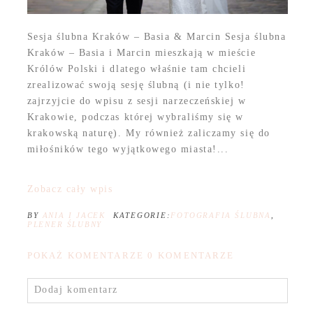
Sesja ślubna Kraków – Basia & Marcin Sesja ślubna
Kraków – Basia i Marcin mieszkają w mieście
Królów Polski i dlatego właśnie tam chcieli
zrealizować swoją sesję ślubną (i nie tylko!
zajrzyjcie do wpisu z sesji narzeczeńskiej w
Krakowie, podczas której wybraliśmy się w
krakowską naturę). My również zaliczamy się do
miłośników tego wyjątkowego miasta!...
Zobacz cały wpis
BY
ANIA I JACEK
KATEGORIE:
FOTOGRAFIA ŚLUBNA
,
PLENER ŚLUBNY
POKAŻ KOMENTARZE
0 KOMENTARZE
Dodaj komentarz