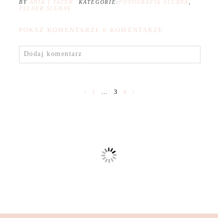
BY
ANIA I JACEK
KATEGORIE:
FOTOGRAFIA ŚLUBNA
,
PLENER ŚLUBNY
POKAŻ KOMENTARZE
0 KOMENTARZE
Dodaj komentarz
‹
1
…
3
4
›