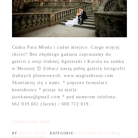
Cudna Para Młoda i cudne miejsce. Czego więcej
chcieć? Bez zbędnego gadania zapraszamy do
galerii z sesji ślubnej Agnieszki i Karola na zamku
w Mosznej 🙂 Zobacz naszą pełną galerię fotografii
ślubnych plenerowych: www.magiaobrazu.com
Skontaktuj się z nami: * poprzez formularz
kontaktowy * pisząc na maila:
jacekanna@gmail.com * pod numerem telefonu:
662.019.661 (Jacek) / 608.712.019...
Zobacz cały wpis
BY
ANIA I JACEK
KATEGORIE:
FOTOGRAFIA ŚLUBNA
,
PLENER ŚLUBNY