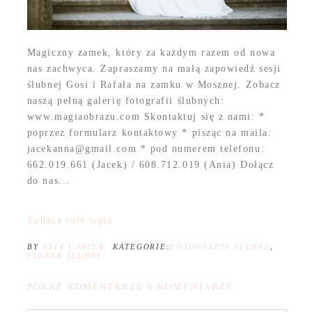
Magiczny zamek, który za każdym razem od nowa
nas zachwyca. Zapraszamy na małą zapowiedź sesji
ślubnej Gosi i Rafała na zamku w Mosznej. Zobacz
naszą pełną galerię fotografii ślubnych:
www.magiaobrazu.com Skontaktuj się z nami: *
poprzez formularz kontaktowy * pisząc na maila:
jacekanna@gmail.com * pod numerem telefonu:
662.019.661 (Jacek) / 608.712.019 (Ania) Dołącz
do nas...
Zobacz cały wpis
BY
ANIA I JACEK
KATEGORIE:
FOTOGRAFIA ŚLUBNA
,
PLENER ŚLUBNY
POKAŻ KOMENTARZE
0 KOMENTARZE