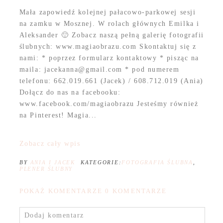
Mała zapowiedź kolejnej pałacowo-parkowej sesji
na zamku w Mosznej. W rolach głównych Emilka i
Aleksander 🙂 Zobacz naszą pełną galerię fotografii
ślubnych: www.magiaobrazu.com Skontaktuj się z
nami: * poprzez formularz kontaktowy * pisząc na
maila: jacekanna@gmail.com * pod numerem
telefonu: 662.019.661 (Jacek) / 608.712.019 (Ania)
Dołącz do nas na facebooku:
www.facebook.com/magiaobrazu Jesteśmy również
na Pinterest! Magia...
Zobacz cały wpis
BY
ANIA I JACEK
KATEGORIE:
FOTOGRAFIA ŚLUBNA
,
PLENER ŚLUBNY
POKAŻ KOMENTARZE
0 KOMENTARZE
Dodaj komentarz