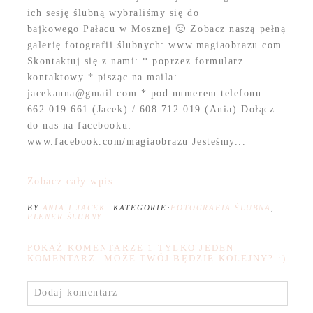
ich sesję ślubną wybraliśmy się do
bajkowego Pałacu w Mosznej 🙂 Zobacz naszą pełną
galerię fotografii ślubnych: www.magiaobrazu.com
Skontaktuj się z nami: * poprzez formularz
kontaktowy * pisząc na maila:
jacekanna@gmail.com * pod numerem telefonu:
662.019.661 (Jacek) / 608.712.019 (Ania) Dołącz
do nas na facebooku:
www.facebook.com/magiaobrazu Jesteśmy...
Zobacz cały wpis
BY
ANIA I JACEK
KATEGORIE:
FOTOGRAFIA ŚLUBNA
,
PLENER ŚLUBNY
POKAŻ KOMENTARZE
1 TYLKO JEDEN
KOMENTARZ- MOŻE TWÓJ BĘDZIE KOLEJNY? :)
Dodaj komentarz