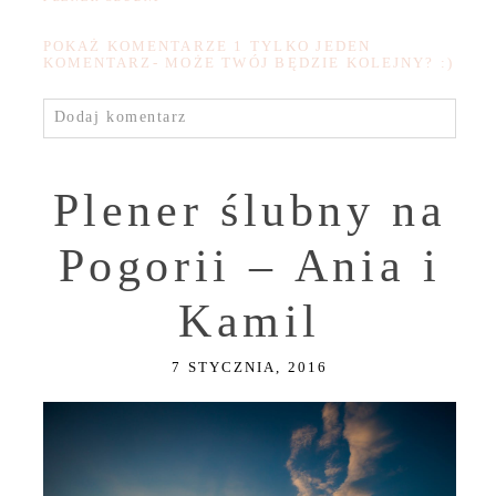
POKAŻ KOMENTARZE
1 TYLKO JEDEN
KOMENTARZ- MOŻE TWÓJ BĘDZIE KOLEJNY? :)
Dodaj komentarz
Plener ślubny na
Pogorii – Ania i
Kamil
7 STYCZNIA, 2016