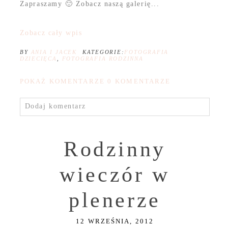
Zapraszamy 🙂 Zobacz naszą galerię...
Zobacz cały wpis
BY
ANIA I JACEK
KATEGORIE:
FOTOGRAFIA
DZIECIĘCA
,
FOTOGRAFIA RODZINNA
POKAŻ KOMENTARZE
0 KOMENTARZE
Dodaj komentarz
Rodzinny
wieczór w
plenerze
12 WRZEŚNIA, 2012