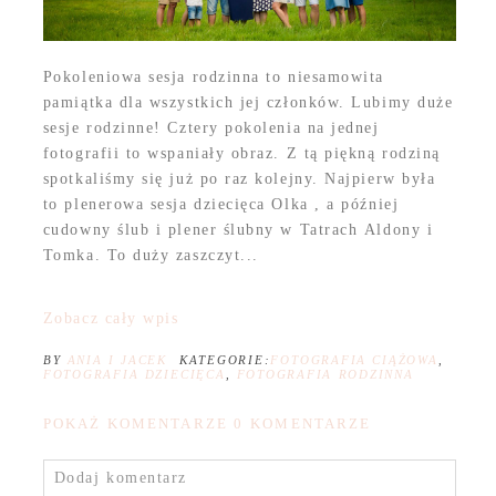
Pokoleniowa sesja rodzinna to niesamowita
pamiątka dla wszystkich jej członków. Lubimy duże
sesje rodzinne! Cztery pokolenia na jednej
fotografii to wspaniały obraz. Z tą piękną rodziną
spotkaliśmy się już po raz kolejny. Najpierw była
to plenerowa sesja dziecięca Olka , a później
cudowny ślub i plener ślubny w Tatrach Aldony i
Tomka. To duży zaszczyt...
Zobacz cały wpis
BY
ANIA I JACEK
KATEGORIE:
FOTOGRAFIA CIĄŻOWA
,
FOTOGRAFIA DZIECIĘCA
,
FOTOGRAFIA RODZINNA
POKAŻ KOMENTARZE
0 KOMENTARZE
Dodaj komentarz