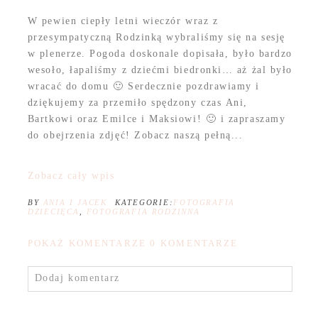
W pewien ciepły letni wieczór wraz z
przesympatyczną Rodzinką wybraliśmy się na sesję
w plenerze. Pogoda doskonale dopisała, było bardzo
wesoło, łapaliśmy z dziećmi biedronki… aż żal było
wracać do domu 🙂 Serdecznie pozdrawiamy i
dziękujemy za przemiło spędzony czas Ani,
Bartkowi oraz Emilce i Maksiowi! 🙂 i zapraszamy
do obejrzenia zdjęć! Zobacz naszą pełną...
Zobacz cały wpis
BY
ANIA I JACEK
KATEGORIE:
FOTOGRAFIA
DZIECIĘCA
,
FOTOGRAFIA RODZINNA
POKAŻ KOMENTARZE
0 KOMENTARZE
Dodaj komentarz