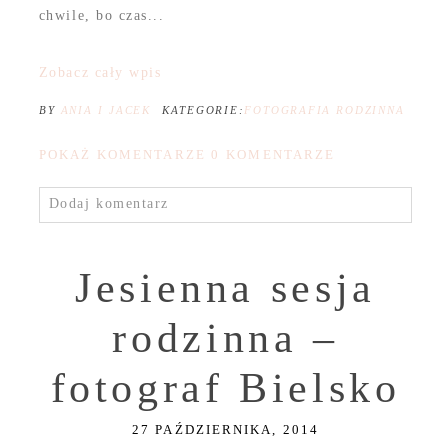
chwile, bo czas...
Zobacz cały wpis
BY
ANIA I JACEK
KATEGORIE:
FOTOGRAFIA RODZINNA
POKAŻ KOMENTARZE
0 KOMENTARZE
Dodaj komentarz
Jesienna sesja
rodzinna –
fotograf Bielsko
27 PAŹDZIERNIKA, 2014