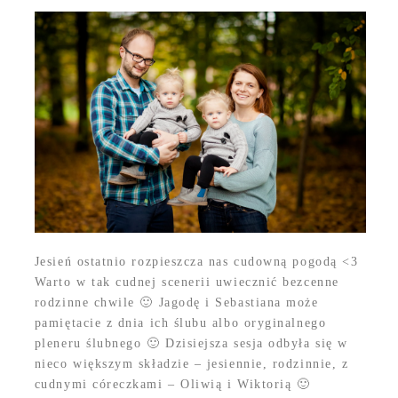
Jesień ostatnio rozpieszcza nas cudowną pogodą <3
Warto w tak cudnej scenerii uwiecznić bezcenne
rodzinne chwile 🙂 Jagodę i Sebastiana może
pamiętacie z dnia ich ślubu albo oryginalnego
pleneru ślubnego 🙂 Dzisiejsza sesja odbyła się w
nieco większym składzie – jesiennie, rodzinnie, z
cudnymi córeczkami – Oliwią i Wiktorią 🙂