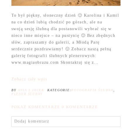
To był piękny, słoneczny dzień 🙂 Karolina i Kamil
na co dzień lubią chodzić po górach, ale na
swoją sesję ślubną dla postanowili wybrać się w
nieco inne miejsce – na pustynię 🙂 Bez zbędnych
słów, zapraszamy do galerii, a Młodą Parę
serdecznie pozdrawiamy! 🙂 Zobacz naszą pełną
galerię fotografii ślubnych plenerowych:
www.magiaobrazu.com Skontaktuj się z...
Zobacz cały wpis
BY
ANIA I JACEK
KATEGORIE:
FOTOGRAFIA ŚLUBNA
,
PLENER ŚLUBNY
POKAŻ KOMENTARZE
0 KOMENTARZE
Dodaj komentarz