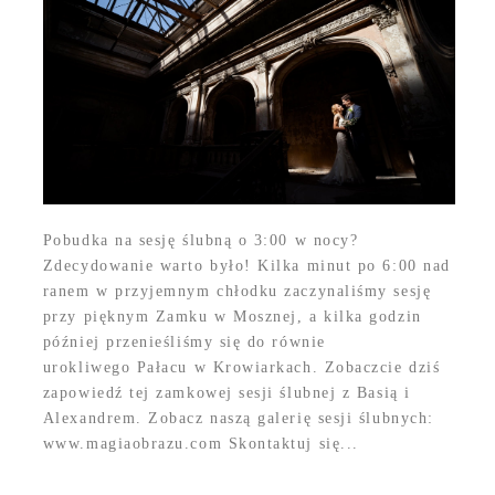
Pobudka na sesję ślubną o 3:00 w nocy?
Zdecydowanie warto było! Kilka minut po 6:00 nad
ranem w przyjemnym chłodku zaczynaliśmy sesję
przy pięknym Zamku w Mosznej, a kilka godzin
później przenieśliśmy się do równie
urokliwego Pałacu w Krowiarkach. Zobaczcie dziś
zapowiedź tej zamkowej sesji ślubnej z Basią i
Alexandrem. Zobacz naszą galerię sesji ślubnych:
www.magiaobrazu.com Skontaktuj się...