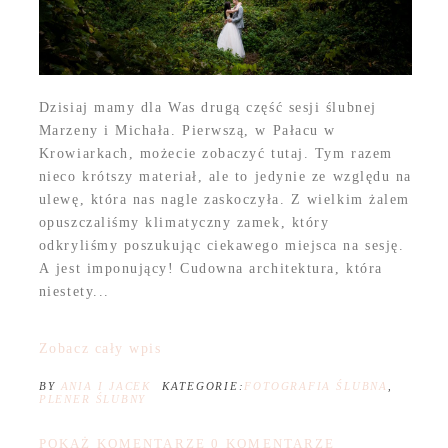
Dzisiaj mamy dla Was drugą część sesji ślubnej
Marzeny i Michała. Pierwszą, w Pałacu w
Krowiarkach, możecie zobaczyć tutaj. Tym razem
nieco krótszy materiał, ale to jedynie ze względu na
ulewę, która nas nagle zaskoczyła. Z wielkim żalem
opuszczaliśmy klimatyczny zamek, który
odkryliśmy poszukując ciekawego miejsca na sesję.
A jest imponujący! Cudowna architektura, która
niestety...
Zobacz cały wpis
BY
ANIA I JACEK
KATEGORIE:
FOTOGRAFIA ŚLUBNA
,
PLENER ŚLUBNY
POKAŻ KOMENTARZE
0 KOMENTARZE