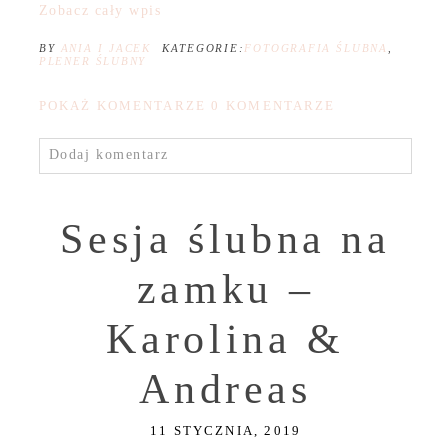
Zobacz cały wpis
BY
ANIA I JACEK
KATEGORIE:
FOTOGRAFIA ŚLUBNA
,
PLENER ŚLUBNY
POKAŻ KOMENTARZE
0 KOMENTARZE
Dodaj komentarz
Sesja ślubna na
zamku –
Karolina &
Andreas
11 STYCZNIA, 2019