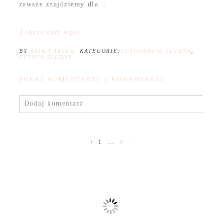
zawsze znajdziemy dla...
Zobacz cały wpis
BY
ANIA I JACEK
KATEGORIE:
FOTOGRAFIA ŚLUBNA
,
PLENER ŚLUBNY
POKAŻ KOMENTARZE
0 KOMENTARZE
Dodaj komentarz
‹
1
…
6
›