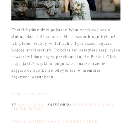
Chcielibyśmy dziś pokazać Wam zamkową sesję
ślubną Basi i Alexandra. Na naszym blogu był już
ich plener ślubny w Tatrach . Tym razem będzie
więcej architektury. Podczas tej ostatniej sesji tylko
utwierdziliśmy się w przekonaniu, że Basia i Olek
mają jakieś wtyki w pogodzie – nasze trzecie
zdjęciowe spotkanie odbyło się w niemniej
pięknych warunkach...
Zobacz cały wpis
BY
ANIA I JACEK
KATEGORIE:
FOTOGRAFIA ŚLUBNA
,
PLENER ŚLUBNY
POKAŻ KOMENTARZE
0 KOMENTARZE