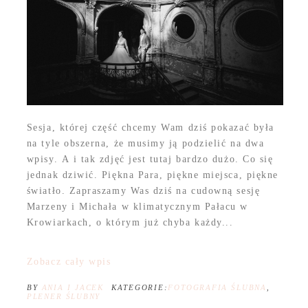
Sesja, której część chcemy Wam dziś pokazać była
na tyle obszerna, że musimy ją podzielić na dwa
wpisy. A i tak zdjęć jest tutaj bardzo dużo. Co się
jednak dziwić. Piękna Para, piękne miejsca, piękne
światło. Zapraszamy Was dziś na cudowną sesję
Marzeny i Michała w klimatycznym Pałacu w
Krowiarkach, o którym już chyba każdy...
Zobacz cały wpis
BY
ANIA I JACEK
KATEGORIE:
FOTOGRAFIA ŚLUBNA
,
PLENER ŚLUBNY