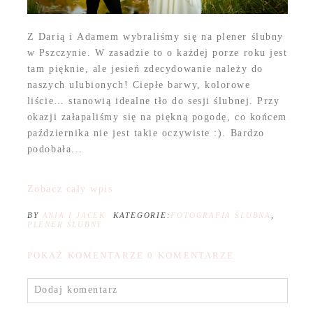
Z Darią i Adamem wybraliśmy się na plener ślubny
w Pszczynie. W zasadzie to o każdej porze roku jest
tam pięknie, ale jesień zdecydowanie należy do
naszych ulubionych! Ciepłe barwy, kolorowe
liście… stanowią idealne tło do sesji ślubnej. Przy
okazji załapaliśmy się na piękną pogodę, co końcem
października nie jest takie oczywiste :). Bardzo
podobała...
Zobacz cały wpis
BY
ANIA I JACEK
KATEGORIE:
FOTOGRAFIA ŚLUBNA
,
PLENER ŚLUBNY
POKAŻ KOMENTARZE
0 KOMENTARZE
Dodaj komentarz