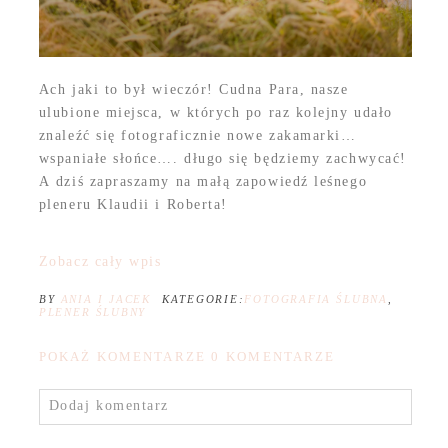
Ach jaki to był wieczór! Cudna Para, nasze
ulubione miejsca, w których po raz kolejny udało
znaleźć się fotograficznie nowe zakamarki…
wspaniałe słońce…. długo się będziemy zachwycać!
A dziś zapraszamy na małą zapowiedź leśnego
pleneru Klaudii i Roberta!
Zobacz cały wpis
BY
ANIA I JACEK
KATEGORIE:
FOTOGRAFIA ŚLUBNA
,
PLENER ŚLUBNY
POKAŻ KOMENTARZE
0 KOMENTARZE
Dodaj komentarz