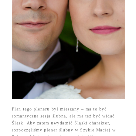
Plan tego pleneru był mieszany – ma to być
romantyczna sesja ślubna, ale ma też być widać
Śląsk. Aby zatem uwydatnić Śląski charakter,
rozpoczęliśmy plener ślubny w Szybie Maciej w