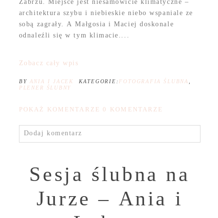
Zabrzu. Miejsce jest niesamowicie klimatyczne –
architektura szybu i niebieskie niebo wspaniale ze
sobą zagrały. A Małgosia i Maciej doskonale
odnaleźli się w tym klimacie....
Zobacz cały wpis
BY
ANIA I JACEK
KATEGORIE:
FOTOGRAFIA ŚLUBNA
,
PLENER ŚLUBNY
POKAŻ KOMENTARZE
0 KOMENTARZE
Dodaj komentarz
Sesja ślubna na
Jurze – Ania i