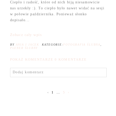
Ciepło i radość, które od nich biją niesamowicie
nas urzekły :). To ciepło było nawet widać na sesji
w połowie października. Ponieważ słonko
dopisało...
Zobacz cały wpis
BY
ANIA I JACEK
KATEGORIE:
FOTOGRAFIA ŚLUBNA
,
PLENER ŚLUBNY
POKAŻ KOMENTARZE
0 KOMENTARZE
Dodaj komentarz
‹
1
…
5
›