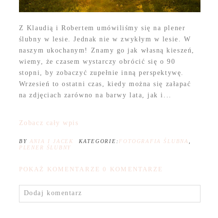
Z Klaudią i Robertem umówiliśmy się na plener
ślubny w lesie. Jednak nie w zwykłym w lesie. W
naszym ukochanym! Znamy go jak własną kieszeń,
wiemy, że czasem wystarczy obrócić się o 90
stopni, by zobaczyć zupełnie inną perspektywę.
Wrzesień to ostatni czas, kiedy można się załapać
na zdjęciach zarówno na barwy lata, jak i...
Zobacz cały wpis
BY
ANIA I JACEK
KATEGORIE:
FOTOGRAFIA ŚLUBNA
,
PLENER ŚLUBNY
POKAŻ KOMENTARZE
0 KOMENTARZE
Dodaj komentarz