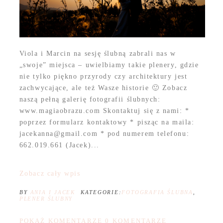
Viola i Marcin na sesję ślubną zabrali nas w
„swoje” miejsca – uwielbiamy takie plenery, gdzie
nie tylko piękno przyrody czy architektury jest
zachwycające, ale też Wasze historie 🙂 Zobacz
naszą pełną galerię fotografii ślubnych:
www.magiaobrazu.com Skontaktuj się z nami: *
poprzez formularz kontaktowy * pisząc na maila:
jacekanna@gmail.com * pod numerem telefonu:
662.019.661 (Jacek)...
Zobacz cały wpis
BY
ANIA I JACEK
KATEGORIE:
FOTOGRAFIA ŚLUBNA
,
PLENER ŚLUBNY
POKAŻ KOMENTARZE
0 KOMENTARZE