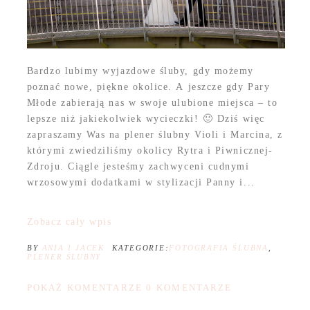
Bardzo lubimy wyjazdowe śluby, gdy możemy
poznać nowe, piękne okolice. A jeszcze gdy Pary
Młode zabierają nas w swoje ulubione miejsca – to
lepsze niż jakiekolwiek wycieczki! 🙂 Dziś więc
zapraszamy Was na plener ślubny Violi i Marcina, z
którymi zwiedziliśmy okolicy Rytra i Piwnicznej-
Zdroju. Ciągle jesteśmy zachwyceni cudnymi
wrzosowymi dodatkami w stylizacji Panny i...
Zobacz cały wpis
BY
ANIA I JACEK
KATEGORIE:
FOTOGRAFIA ŚLUBNA
,
PLENER ŚLUBNY
POKAŻ KOMENTARZE
0 KOMENTARZE