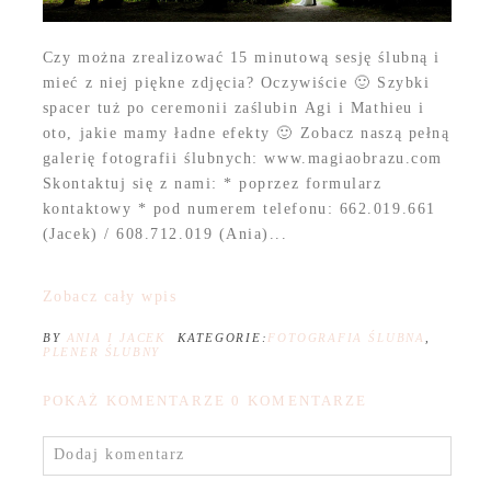
Czy można zrealizować 15 minutową sesję ślubną i
mieć z niej piękne zdjęcia? Oczywiście 🙂 Szybki
spacer tuż po ceremonii zaślubin Agi i Mathieu i
oto, jakie mamy ładne efekty 🙂 Zobacz naszą pełną
galerię fotografii ślubnych: www.magiaobrazu.com
Skontaktuj się z nami: * poprzez formularz
kontaktowy * pod numerem telefonu: 662.019.661
(Jacek) / 608.712.019 (Ania)...
Zobacz cały wpis
BY
ANIA I JACEK
KATEGORIE:
FOTOGRAFIA ŚLUBNA
,
PLENER ŚLUBNY
POKAŻ KOMENTARZE
0 KOMENTARZE
Dodaj komentarz