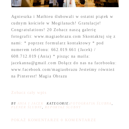
Agnieszka i Mathieu ślubowali w ostatni piątek w
cudnym kościele w Mogilanach! Gratulacje!
Congratulations! 20 Zobacz naszą galerię
fotografii: www.magiaobrazu.com Skontaktuj się z
nami: * poprzez formularz kontaktowy * pod
numerem telefonu: 662.019.661 (Jacek) /
608.712.019 (Ania) * pisząc na maila:
jacekanna@gmail.com Dołącz do nas na facebooku:
www.facebook.com/magiaobrazu Jesteśmy również
na Pinterest! Magia Obrazu
Zobacz cały wpis
BY
ANIA I JACEK
KATEGORIE:
FOTOGRAFIA ŚLUBNA
,
PLENER ŚLUBNY
,
REPORTAŻ ŚLUBNY
POKAŻ KOMENTARZE
0 KOMENTARZE