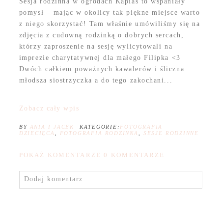
Sesja rodzinna w ogrodach Kapias to wspaniały
pomysł – mając w okolicy tak piękne miejsce warto
z niego skorzystać! Tam właśnie umówiliśmy się na
zdjęcia z cudowną rodzinką o dobrych sercach,
którzy zaproszenie na sesję wylicytowali na
imprezie charytatywnej dla małego Filipka <3
Dwóch całkiem poważnych kawalerów i śliczna
młodsza siostrzyczka a do tego zakochani...
Zobacz cały wpis
BY
ANIA I JACEK
KATEGORIE:
FOTOGRAFIA
DZIECIĘCA
,
FOTOGRAFIA RODZINNA
,
SESJE RODZINNE
POKAŻ KOMENTARZE
0 KOMENTARZE
Dodaj komentarz