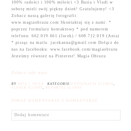
100% radości i 100% miłości <3 Basia i Vladi w
sobotę mieli swój piękny dzień! Gratulujemy! <3
Zobacz naszą galerię fotografii:
www.magiaobrazu.com Skontaktuj się z nami: *
poprzez formularz kontaktowy * pod numerem
telefonu: 662.019.661 (Jacek) / 608.712.019 (Ania)
* pisząc na maila: jacekanna@gmail.com Dołącz do
nas na facebooku: www.facebook.com/magiaobrazu
Jesteśmy również na Pinterest! Magia Obrazu
Zobacz cały wpis
BY
ANIA I JACEK
KATEGORIE:
FOTOGRAFIA ŚLUBNA
,
PLENER ŚLUBNY
,
REPORTAŻ ŚLUBNY
POKAŻ KOMENTARZE
0 KOMENTARZE
Dodaj komentarz