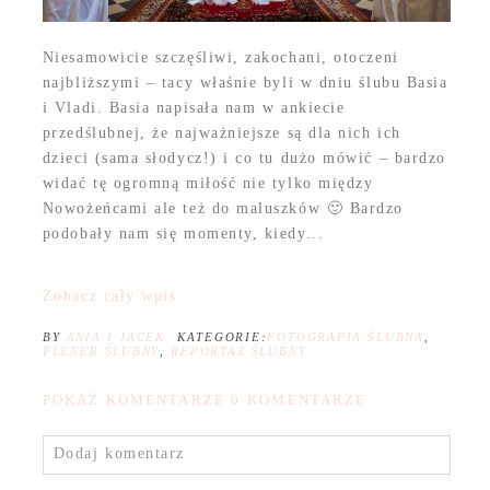
Niesamowicie szczęśliwi, zakochani, otoczeni
najbliższymi – tacy właśnie byli w dniu ślubu Basia
i Vladi. Basia napisała nam w ankiecie
przedślubnej, że najważniejsze są dla nich ich
dzieci (sama słodycz!) i co tu dużo mówić – bardzo
widać tę ogromną miłość nie tylko między
Nowożeńcami ale też do maluszków 🙂 Bardzo
podobały nam się momenty, kiedy...
Zobacz cały wpis
BY
ANIA I JACEK
KATEGORIE:
FOTOGRAFIA ŚLUBNA
,
PLENER ŚLUBNY
,
REPORTAŻ ŚLUBNY
POKAŻ KOMENTARZE
0 KOMENTARZE
Dodaj komentarz