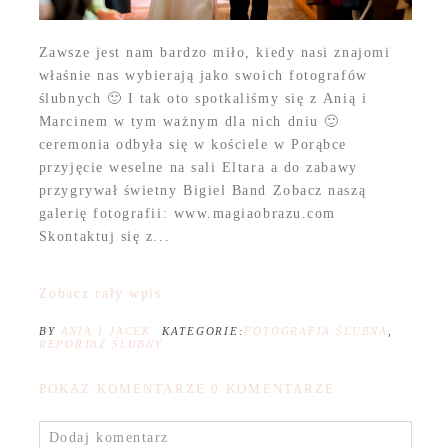
Zawsze jest nam bardzo miło, kiedy nasi znajomi
właśnie nas wybierają jako swoich fotografów
ślubnych 🙂 I tak oto spotkaliśmy się z Anią i
Marcinem w tym ważnym dla nich dniu 🙂
ceremonia odbyła się w kościele w Porąbce
przyjęcie weselne na sali Eltara a do zabawy
przygrywał świetny Bigiel Band Zobacz naszą
galerię fotografii: www.magiaobrazu.com
Skontaktuj się z...
Zobacz cały wpis
BY
ANIA I JACEK
KATEGORIE:
FOTOGRAFIA ŚLUBNA
,
REPORTAŻ ŚLUBNY
POKAŻ KOMENTARZE
0 KOMENTARZE
Dodaj komentarz