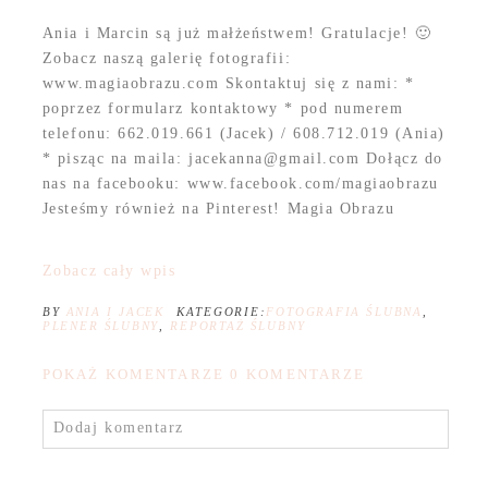
Ania i Marcin są już małżeństwem! Gratulacje! 🙂
Zobacz naszą galerię fotografii:
www.magiaobrazu.com Skontaktuj się z nami: *
poprzez formularz kontaktowy * pod numerem
telefonu: 662.019.661 (Jacek) / 608.712.019 (Ania)
* pisząc na maila: jacekanna@gmail.com Dołącz do
nas na facebooku: www.facebook.com/magiaobrazu
Jesteśmy również na Pinterest! Magia Obrazu
Zobacz cały wpis
BY
ANIA I JACEK
KATEGORIE:
FOTOGRAFIA ŚLUBNA
,
PLENER ŚLUBNY
,
REPORTAŻ ŚLUBNY
POKAŻ KOMENTARZE
0 KOMENTARZE
Dodaj komentarz