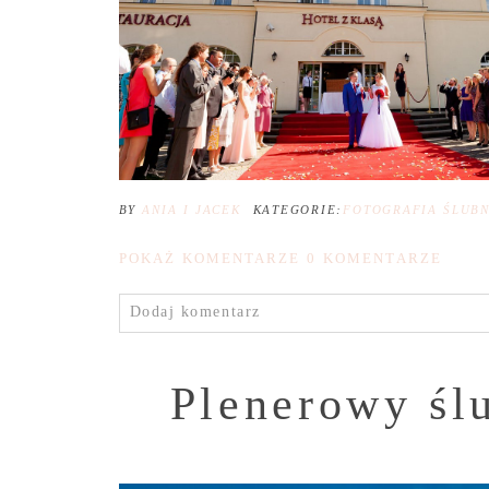
BY
ANIA I JACEK
KATEGORIE:
FOTOGRAFIA ŚLUB
POKAŻ KOMENTARZE
0 KOMENTARZE
Dodaj komentarz
Plenerowy śl