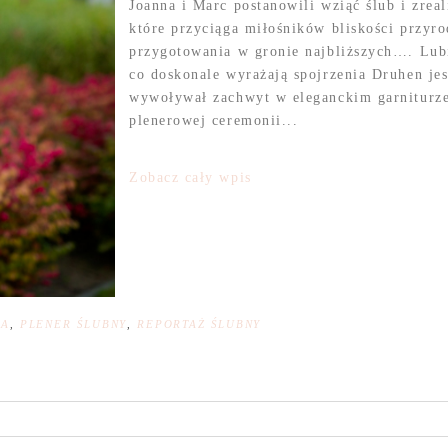
Joanna i Marc postanowili wziąć ślub i zre
które przyciąga miłośników bliskości pr
przygotowania w gronie najbliższych…. Lubi
co doskonale wyrażają spojrzenia Druhen j
wywoływał zachwyt w eleganckim garniturze
plenerowej ceremonii...
Zobacz cały wpis
NA
,
PLENER ŚLUBNY
,
REPORTAŻ ŚLUBNY