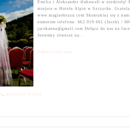
Emilia i Aleksander ślubowali w niedzielę!
miejsce w Hotelu Alpin w Szczyrku. Gratulac
www.magiaobrazu.com Skontaktuj się z nami
numerem telefonu: 662.019.661 (Jacek) / 60
jacekanna@gmail.com Dołącz do nas na fac
Jesteśmy również na...
Zobacz cały wpis
NA
,
REPORTAŻ ŚLUBNY