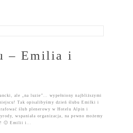
 – Emilia i
ancki, ale „na luzie”… wypełniony najbliższymi
ejscu! Tak opisalibyśmy dzień ślubu Emilki i
grafować ślub plenerowy w Hotelu Alpin i
zyrody, wspaniała organizacja, na pewno możemy
 🙂 Emilii i...