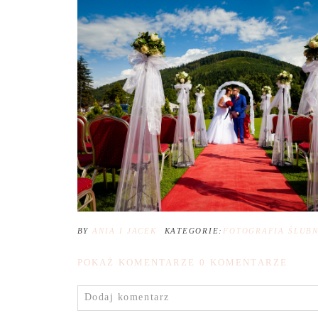
BY
ANIA I JACEK
KATEGORIE:
FOTOGRAFIA ŚLUB
POKAŻ KOMENTARZE
0 KOMENTARZE
Dodaj komentarz