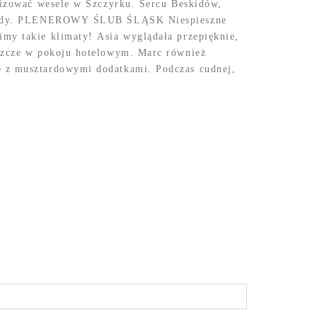
alizować wesele w Szczyrku. Sercu Beskidów,
zyrody. PLENEROWY ŚLUB ŚLĄSK Niespieszne
my takie klimaty! Asia wyglądała przepięknie,
eszcze w pokoju hotelowym. Marc również
 z musztardowymi dodatkami. Podczas cudnej,