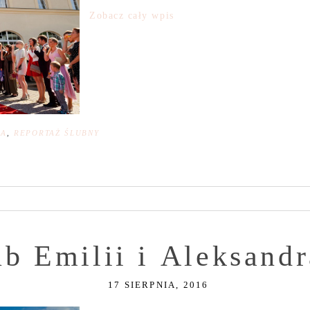
Zobacz cały wpis
NA
,
REPORTAŻ ŚLUBNY
ub Emilii i Aleksand
17 SIERPNIA, 2016