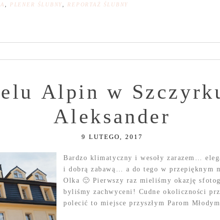
NA
,
PLENER ŚLUBNY
,
REPORTAŻ ŚLUBNY
elu Alpin w Szczyrku
Aleksander
9 LUTEGO, 2017
Bardzo klimatyczny i wesoły zarazem… eleg
i dobrą zabawą… a do tego w przepięknym mi
Olka 🙂 Pierwszy raz mieliśmy okazję sfoto
byliśmy zachwyceni! Cudne okoliczności pr
polecić to miejsce przyszłym Parom Młodym!