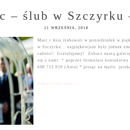
c – ślub w Szczyrku
21 WRZEŚNIA, 2018
Marc i Asia ślubowali w poniedziałek w pię
w Szczyrku… najpiękniejsze były jednak em
radości! Gratulujemy! Zobacz naszą galeri
się z nami: * poprzez formularz kontaktowy
608.712.019 (Ania) * pisząc na maila: jace
Zobacz cały wpis