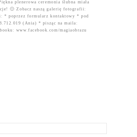
 Piękna plenerowa ceremonia ślubna miała
je! 🙂 Zobacz naszą galerię fotografii:
: * poprzez formularz kontaktowy * pod
8.712.019 (Ania) * pisząc na maila:
ebooku: www.facebook.com/magiaobrazu