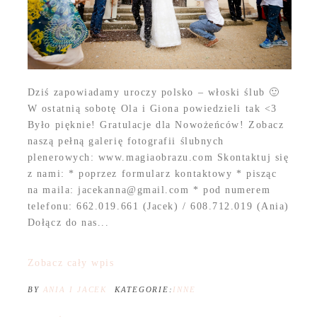
Dziś zapowiadamy uroczy polsko – włoski ślub 🙂
W ostatnią sobotę Ola i Giona powiedzieli tak <3
Było pięknie! Gratulacje dla Nowożeńców! Zobacz
naszą pełną galerię fotografii ślubnych
plenerowych: www.magiaobrazu.com Skontaktuj się
z nami: * poprzez formularz kontaktowy * pisząc
na maila: jacekanna@gmail.com * pod numerem
telefonu: 662.019.661 (Jacek) / 608.712.019 (Ania)
Dołącz do nas...
Zobacz cały wpis
BY
ANIA I JACEK
KATEGORIE:
INNE