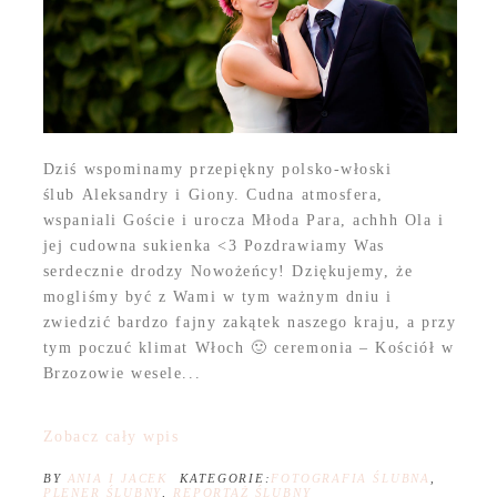
Dziś wspominamy przepiękny polsko-włoski
ślub Aleksandry i Giony. Cudna atmosfera,
wspaniali Goście i urocza Młoda Para, achhh Ola i
jej cudowna sukienka <3 Pozdrawiamy Was
serdecznie drodzy Nowożeńcy! Dziękujemy, że
mogliśmy być z Wami w tym ważnym dniu i
zwiedzić bardzo fajny zakątek naszego kraju, a przy
tym poczuć klimat Włoch 🙂 ceremonia – Kościół w
Brzozowie wesele...
Zobacz cały wpis
BY
ANIA I JACEK
KATEGORIE:
FOTOGRAFIA ŚLUBNA
,
PLENER ŚLUBNY
,
REPORTAŻ ŚLUBNY