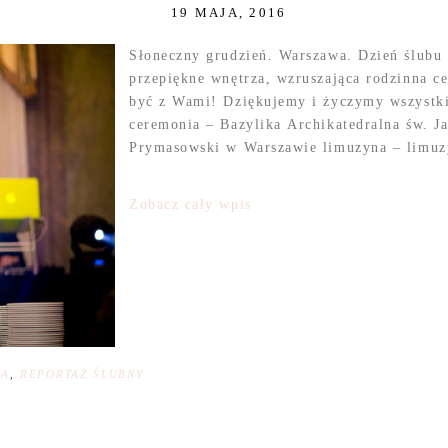
19 MAJA, 2016
Słoneczny grudzień. Warszawa. Dzień ślubu
przepiękne wnętrza, wzruszająca rodzinna c
być z Wami! Dziękujemy i życzymy wszystkie
ceremonia – Bazylika Archikatedralna św. J
Prymasowski w Warszawie limuzyna – limuzy
Zobacz cały wpis
NA
,
REPORTAŻ ŚLUBNY