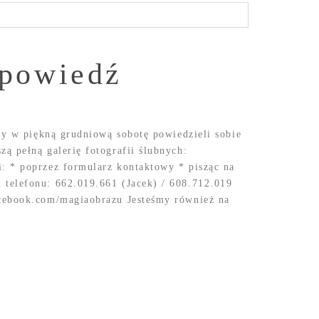
apowiedź
zy w piękną grudniową sobotę powiedzieli sobie
ą pełną galerię fotografii ślubnych:
: * poprzez formularz kontaktowy * pisząc na
telefonu: 662.019.661 (Jacek) / 608.712.019
cebook.com/magiaobrazu Jesteśmy również na