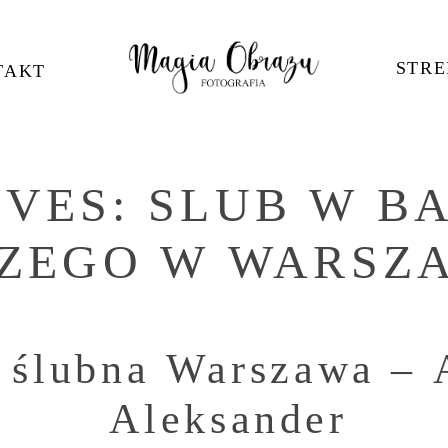
STRE
TAKT
IVES:
SLUB W B
RZEGO W WARSZ
a ślubna Warszawa – 
Aleksander