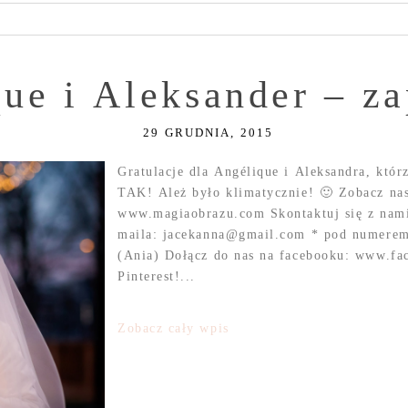
ue i Aleksander – z
29 GRUDNIA, 2015
Gratulacje dla Angélique i Aleksandra, któr
TAK! Ależ było klimatycznie! 🙂 Zobacz nasz
www.magiaobrazu.com Skontaktuj się z nami
maila: jacekanna@gmail.com * pod numerem 
(Ania) Dołącz do nas na facebooku: www.fa
Pinterest!...
Zobacz cały wpis