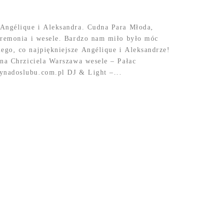
 Angélique i Aleksandra. Cudna Para Młoda,
eremonia i wesele. Bardzo nam miło było móc
go, co najpiękniejsze Angélique i Aleksandrze!
ana Chrziciela Warszawa wesele – Pałac
nadoslubu.com.pl DJ & Light –...