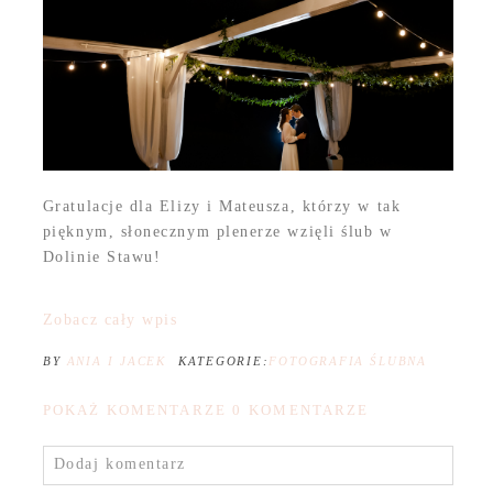
Gratulacje dla Elizy i Mateusza, którzy w tak
pięknym, słonecznym plenerze wzięli ślub w
Dolinie Stawu!
Zobacz cały wpis
BY
ANIA I JACEK
KATEGORIE:
FOTOGRAFIA ŚLUBNA
POKAŻ KOMENTARZE
0 KOMENTARZE
Dodaj komentarz