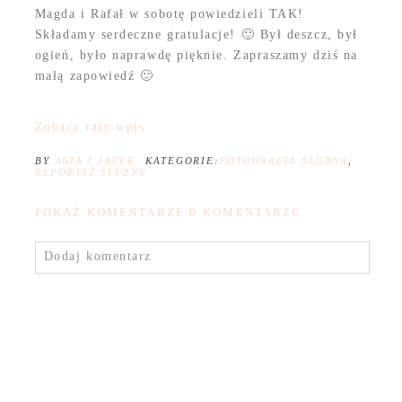
Magda i Rafał w sobotę powiedzieli TAK!
Składamy serdeczne gratulacje! 🙂 Był deszcz, był
ogień, było naprawdę pięknie. Zapraszamy dziś na
małą zapowiedź 🙂
Zobacz cały wpis
BY
ANIA I JACEK
KATEGORIE:
FOTOGRAFIA ŚLUBNA
,
REPORTAŻ ŚLUBNY
POKAŻ KOMENTARZE
0 KOMENTARZE
Dodaj komentarz