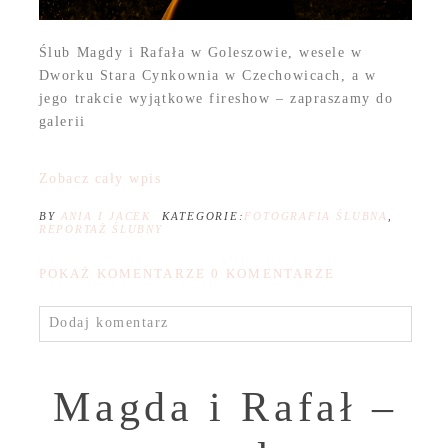
Ślub Magdy i Rafała w Goleszowie, wesele w
Dworku Stara Cynkownia w Czechowicach, a w
jego trakcie wyjątkowe fireshow – zapraszamy do
galerii
Zobacz cały wpis
BY
ANIA I JACEK
KATEGORIE:
FOTOGRAFIA ŚLUBNA
,
REPORTAŻ ŚLUBNY
POKAŻ KOMENTARZE
0 KOMENTARZE
Dodaj komentarz
Magda i Rafał –