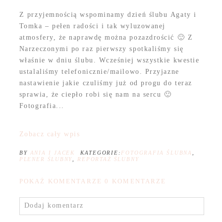
Z przyjemnością wspominamy dzień ślubu Agaty i
Tomka – pełen radości i tak wyluzowanej
atmosfery, że naprawdę można pozazdrościć 🙂 Z
Narzeczonymi po raz pierwszy spotkaliśmy się
właśnie w dniu ślubu. Wcześniej wszystkie kwestie
ustalaliśmy telefonicznie/mailowo. Przyjazne
nastawienie jakie czuliśmy już od progu do teraz
sprawia, że ciepło robi się nam na sercu 🙂
Fotografia...
Zobacz cały wpis
BY
ANIA I JACEK
KATEGORIE:
FOTOGRAFIA ŚLUBNA
,
PLENER ŚLUBNY
,
REPORTAŻ ŚLUBNY
POKAŻ KOMENTARZE
0 KOMENTARZE
Dodaj komentarz