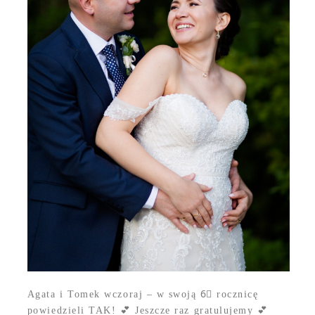
Agata i Tomek wczoraj – w swoją 6⃣ rocznicę
powiedzieli TAK! 💕 Jeszcze raz gratulujemy 💕