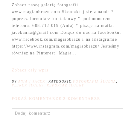
Zobacz naszą galerię fotografii:
www.magiaobrazu.com Skontaktuj się z nami: *
poprzez formularz kontaktowy * pod numerem
telefonu: 608.712.019 (Ania) * pisząc na maila:
jacekanna@gmail.com Dołącz do nas na facebooku:
www.facebook.com/magiaobrazu i na Instagramie
https://www.instagram.com/magiaobrazu/ Jesteśmy
również na Pinterest! Magia...
Zobacz cały wpis
BY
ANIA I JACEK
KATEGORIE:
FOTOGRAFIA ŚLUBNA
,
PLENER ŚLUBNY
,
REPORTAŻ ŚLUBNY
POKAŻ KOMENTARZE
2 KOMENTARZE
Dodaj komentarz