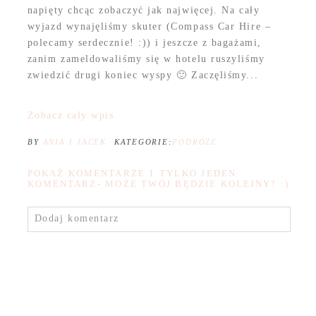
napięty chcąc zobaczyć jak najwięcej. Na cały
wyjazd wynajęliśmy skuter (Compass Car Hire –
polecamy serdecznie! :)) i jeszcze z bagażami,
zanim zameldowaliśmy się w hotelu ruszyliśmy
zwiedzić drugi koniec wyspy 🙂 Zaczęliśmy...
Zobacz cały wpis
BY
ANIA I JACEK
KATEGORIE:
PODRÓŻE
POKAŻ KOMENTARZE
1 TYLKO JEDEN
KOMENTARZ- MOŻE TWÓJ BĘDZIE KOLEJNY? :)
Dodaj komentarz