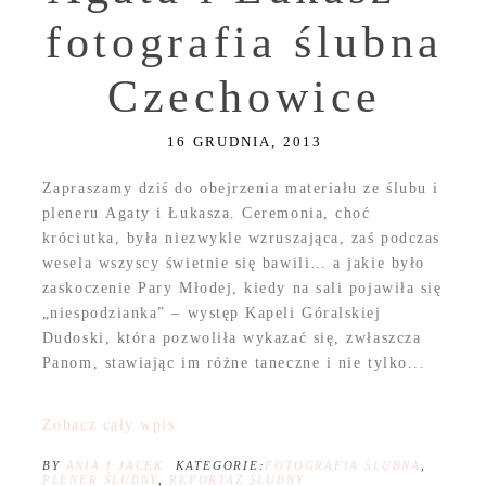
fotografia ślubna
Czechowice
16 GRUDNIA, 2013
Zapraszamy dziś do obejrzenia materiału ze ślubu i
pleneru Agaty i Łukasza. Ceremonia, choć
króciutka, była niezwykle wzruszająca, zaś podczas
wesela wszyscy świetnie się bawili… a jakie było
zaskoczenie Pary Młodej, kiedy na sali pojawiła się
„niespodzianka” – występ Kapeli Góralskiej
Dudoski, która pozwoliła wykazać się, zwłaszcza
Panom, stawiając im różne taneczne i nie tylko...
Zobacz cały wpis
BY
ANIA I JACEK
KATEGORIE:
FOTOGRAFIA ŚLUBNA
,
PLENER ŚLUBNY
,
REPORTAŻ ŚLUBNY