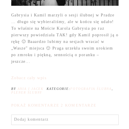
Gabrysia i Kamil marzyli o sesji ślubnej w Pradze
… długo się wybieraliśmy, ale w końcu się udało!
To właśnie na Moście Karola Gabrysia po raz
pierwszy powiedziała TAK! gdy Kamil poprosił ją o
rękę 🙂 Baaardzo lubimy na sesjach wracać w
„Wasze” miejsca 🙂 Praga urzekła swoim urokiem
po zmroku i piękną, sennością o poranku –
jeszcze...
Zobacz cały wpis
BY
ANIA I JACEK
KATEGORIE:
FOTOGRAFIA ŚLUBNA
,
PLENER ŚLUBNY
POKAŻ KOMENTARZE
2 KOMENTARZE
Dodaj komentarz