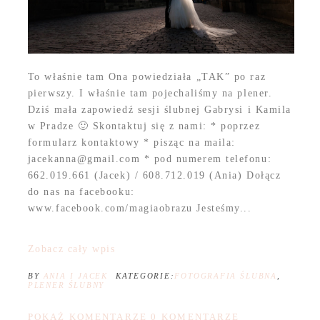
To właśnie tam Ona powiedziała „TAK” po raz
pierwszy. I właśnie tam pojechaliśmy na plener.
Dziś mała zapowiedź sesji ślubnej Gabrysi i Kamila
w Pradze 🙂 Skontaktuj się z nami: * poprzez
formularz kontaktowy * pisząc na maila:
jacekanna@gmail.com * pod numerem telefonu:
662.019.661 (Jacek) / 608.712.019 (Ania) Dołącz
do nas na facebooku:
www.facebook.com/magiaobrazu Jesteśmy...
Zobacz cały wpis
BY
ANIA I JACEK
KATEGORIE:
FOTOGRAFIA ŚLUBNA
,
PLENER ŚLUBNY
POKAŻ KOMENTARZE
0 KOMENTARZE