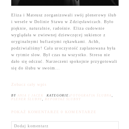
Eliza i Mateusz zorganizowali swój plenerowy ślub
i wesele w Dolinie Stawu w Zdzięsławicach. Było
pięknie, naturalnie, radośnie. Eliza cudownie
wyglądała w zwiewnej dziewczęcej sukience z
oryginalnymi bufiastymi rękawkami. Achh,
podziwialiśmy! Cała uroczystość zaplanowana była
w rytmie slow. Był czas na wszystko. Stresu nie
dało się odczuć. Narzeczeni spokojnie przygotowali
się do ślubu w swoim...
Zobacz cały wpis
BY
ANIA I JACEK
KATEGORIE:
FOTOGRAFIA ŚLUBNA
,
PLENER ŚLUBNY
,
REPORTAŻ ŚLUBNY
POKAŻ KOMENTARZE
0 KOMENTARZE
Dodaj komentarz