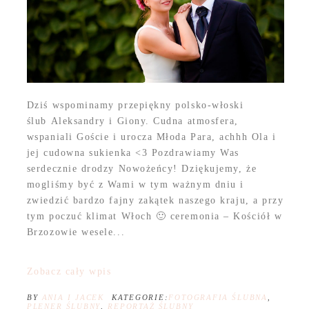
Dziś wspominamy przepiękny polsko-włoski
ślub Aleksandry i Giony. Cudna atmosfera,
wspaniali Goście i urocza Młoda Para, achhh Ola i
jej cudowna sukienka <3 Pozdrawiamy Was
serdecznie drodzy Nowożeńcy! Dziękujemy, że
mogliśmy być z Wami w tym ważnym dniu i
zwiedzić bardzo fajny zakątek naszego kraju, a przy
tym poczuć klimat Włoch 🙂 ceremonia – Kościół w
Brzozowie wesele...
Zobacz cały wpis
BY
ANIA I JACEK
KATEGORIE:
FOTOGRAFIA ŚLUBNA
,
PLENER ŚLUBNY
,
REPORTAŻ ŚLUBNY