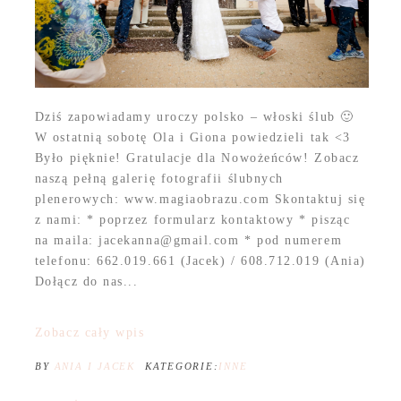
Dziś zapowiadamy uroczy polsko – włoski ślub 🙂
W ostatnią sobotę Ola i Giona powiedzieli tak <3
Było pięknie! Gratulacje dla Nowożeńców! Zobacz
naszą pełną galerię fotografii ślubnych
plenerowych: www.magiaobrazu.com Skontaktuj się
z nami: * poprzez formularz kontaktowy * pisząc
na maila: jacekanna@gmail.com * pod numerem
telefonu: 662.019.661 (Jacek) / 608.712.019 (Ania)
Dołącz do nas...
Zobacz cały wpis
BY
ANIA I JACEK
KATEGORIE:
INNE