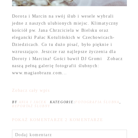
Dorota i Marcin na swój ślub i wesele wybrali
jedne z naszych ulubionych miejsc. Klimatyczny
kościół pw. Jana Chrzciciela w Bielsku oraz
elegancki Pałac Kotulińskich w Czechowicach-
Dziedzicach. Co tu dużo pisać, było pięknie i
wzruszająco. Jeszcze raz najlepsze życzenia dla
Doroty i Marcina! Gości bawił DJ Gromi Zobacz
naszą pełną galerię fotografii ślubnych:
www.magiaobrazu.com...
Zobacz cały wpis
BY
ANIA I JACEK
KATEGORIE:
FOTOGRAFIA ŚLUBNA
,
REPORTAŻ ŚLUBNY
POKAŻ KOMENTARZE
2 KOMENTARZE
Dodaj komentarz