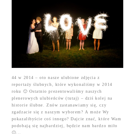
44 w 2014 – oto nasze ulubione zdjęcia z
reportaży ślubnych, które wykonaliśmy w 2014
roku 🙂 Ostatnio prezentowaliśmy naszych
plenerowych ulubieńców (tutaj) – dziś kolej na
historie ślubne. Znów zastanawiamy się, czy
zgadzacie się z naszym wyborem? A może Wy
pokazalibyście coś innego? Dajcie znać, które Wam
podobają się najbardziej, będzie nam bardzo miło
🙂...