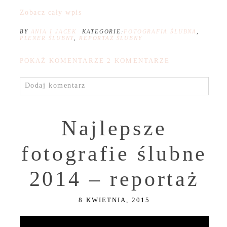
Zobacz cały wpis
BY
ANIA I JACEK
KATEGORIE:
FOTOGRAFIA ŚLUBNA
,
PLENER ŚLUBNY
,
REPORTAŻ ŚLUBNY
POKAŻ KOMENTARZE
2 KOMENTARZE
Dodaj komentarz
Najlepsze
fotografie ślubne
2014 – reportaż
8 KWIETNIA, 2015