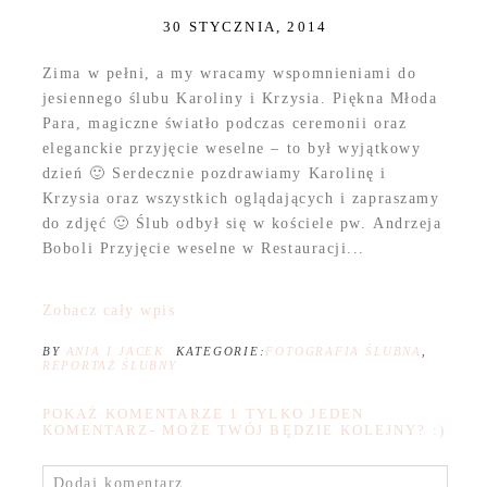
30 STYCZNIA, 2014
Zima w pełni, a my wracamy wspomnieniami do
jesiennego ślubu Karoliny i Krzysia. Piękna Młoda
Para, magiczne światło podczas ceremonii oraz
eleganckie przyjęcie weselne – to był wyjątkowy
dzień 🙂 Serdecznie pozdrawiamy Karolinę i
Krzysia oraz wszystkich oglądających i zapraszamy
do zdjęć 🙂 Ślub odbył się w kościele pw. Andrzeja
Boboli Przyjęcie weselne w Restauracji...
Zobacz cały wpis
BY
ANIA I JACEK
KATEGORIE:
FOTOGRAFIA ŚLUBNA
,
REPORTAŻ ŚLUBNY
POKAŻ KOMENTARZE
1 TYLKO JEDEN
KOMENTARZ- MOŻE TWÓJ BĘDZIE KOLEJNY? :)
Dodaj komentarz