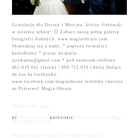
Gratulacje dla Doroty i Marcina, którzy ślubowali
w ostatnią sobotę! 🙂 Zobacz naszą pełną galerię
fotografii ślubnych: www.magiaobrazu.com
Skontaktuj się z nami: * poprzez formularz
kontaktowy * pisząc na maila:
jacekanna@gmail.com * pod numerem telefonu:
662.019.661 (Jacek) / 608.712.019 (Ania) Dołącz
do nas na facebooku:
www.facebook.com/magiaobrazu Jesteśmy również
na Pinterest! Magia Obrazu
Zobacz cały wpis
BY
ANIA I JACEK
KATEGORIE:
FOTOGRAFIA ŚLUBNA
,
REPORTAŻ ŚLUBNY
POKAŻ KOMENTARZE
0 KOMENTARZE