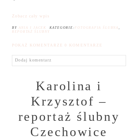
Zobacz cały wpis
BY
ANIA I JACEK
KATEGORIE:
FOTOGRAFIA ŚLUBNA
,
REPORTAŻ ŚLUBNY
POKAŻ KOMENTARZE
0 KOMENTARZE
Dodaj komentarz
Karolina i
Krzysztof –
reportaż ślubny
Czechowice