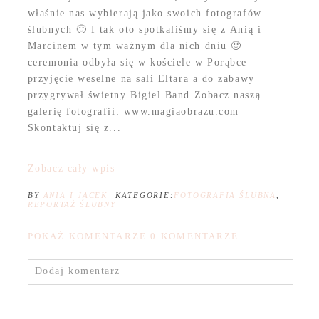
właśnie nas wybierają jako swoich fotografów
ślubnych 🙂 I tak oto spotkaliśmy się z Anią i
Marcinem w tym ważnym dla nich dniu 🙂
ceremonia odbyła się w kościele w Porąbce
przyjęcie weselne na sali Eltara a do zabawy
przygrywał świetny Bigiel Band Zobacz naszą
galerię fotografii: www.magiaobrazu.com
Skontaktuj się z...
Zobacz cały wpis
BY
ANIA I JACEK
KATEGORIE:
FOTOGRAFIA ŚLUBNA
,
REPORTAŻ ŚLUBNY
POKAŻ KOMENTARZE
0 KOMENTARZE
Dodaj komentarz