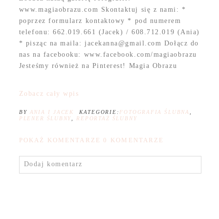
www.magiaobrazu.com Skontaktuj się z nami: *
poprzez formularz kontaktowy * pod numerem
telefonu: 662.019.661 (Jacek) / 608.712.019 (Ania)
* pisząc na maila: jacekanna@gmail.com Dołącz do
nas na facebooku: www.facebook.com/magiaobrazu
Jesteśmy również na Pinterest! Magia Obrazu
Zobacz cały wpis
BY
ANIA I JACEK
KATEGORIE:
FOTOGRAFIA ŚLUBNA
,
PLENER ŚLUBNY
,
REPORTAŻ ŚLUBNY
POKAŻ KOMENTARZE
0 KOMENTARZE
Dodaj komentarz