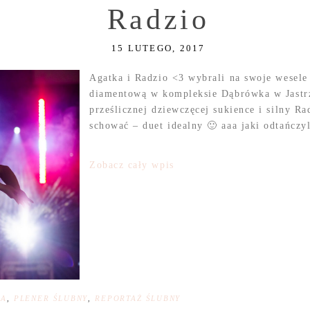
Radzio
15 LUTEGO, 2017
Agatka i Radzio <3 wybrali na swoje wesele 
diamentową w kompleksie Dąbrówka w Jastr
prześlicznej dziewczęcej sukience i silny R
schować – duet idealny 🙂 aaa jaki odtańczyl
Zobacz cały wpis
NA
,
PLENER ŚLUBNY
,
REPORTAŻ ŚLUBNY