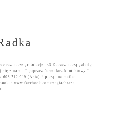
 Radka
ze raz nasze gratulacje! <3 Zobacz naszą galerię
 się z nami: * poprzez formularz kontaktowy *
/ 608.712.019 (Ania) * pisząc na maila:
ebooku: www.facebook.com/magiaobrazu
u