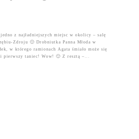
jedno z najładniejszych miejsc w okolicy – salę
zębiu-Zdroju 🙂 Drobniutka Panna Młoda w
adek, w którego ramionach Agata śmiało może się
i pierwszy taniec! Wow! 🙂 Z resztą –...