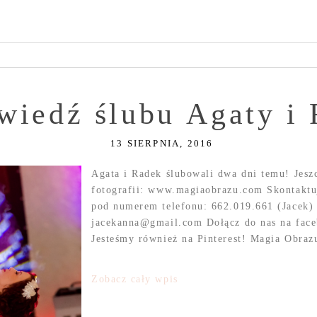
wiedź ślubu Agaty i
13 SIERPNIA, 2016
Agata i Radek ślubowali dwa dni temu! Jeszc
fotografii: www.magiaobrazu.com Skontaktuj
pod numerem telefonu: 662.019.661 (Jacek) 
jacekanna@gmail.com Dołącz do nas na fac
Jesteśmy również na Pinterest! Magia Obraz
Zobacz cały wpis