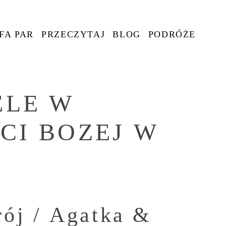
FA PAR
PRZECZYTAJ
BLOG
PODRÓŻE
ELE W
CI BOZEJ W
rój / Agatka &