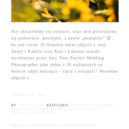
Nie chwaliliśmy się ostatnio, więc dziś pochwalimy
się podwójnie, potrójnie, a nawet „popiątnie” 😉 ,
bo jest czym! 🙂 Ostatnio nasze zdjęcia z sesji
Anety i Kamila oraz Kasi i Łukasza zostały
wyróżnione przez Jury Your Perfect Wedding
Photographer jako jedne z 20 najlepszych na
świecie zdjęć miesiąca – lipca i sierpnia!! Wiosenne
zdjęcie z...
Zobacz cały wpis
BY
ANIA I JACEK
KATEGORIE:
FOTOGRAFIA ŚLUBNA
,
KONKURSY
,
PLENER ŚLUBNY
,
SESJA ŚLUBNA W
TATRACH
,
WYRÓŻNIENIA
POKAŻ KOMENTARZE
0 KOMENTARZE