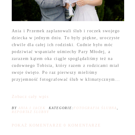
Ania i Przemek zaplanowali ślub i roczek swojego
dziecka w jednym dniu. To były piękne, uroczyste
chwile dla całej ich rodzinki. Cudnie było móc
podziwiać wspaniałe uśmiechy Pary Młodej, a
zarazem kątem oka ciągle spoglądaliśmy też na
cudownego Tobisia, który razem z rodzicami miał
swoje święto. Po raz pierwszy mieliśmy
przyjemność fotografować ślub w klimatycznym...
Zobacz cały wpis
BY
ANIA I JACEK
KATEGORIE:
FOTOGRAFIA ŚLUBNA
,
REPORTAŻ ŚLUBNY
POKAŻ KOMENTARZE
0 KOMENTARZE