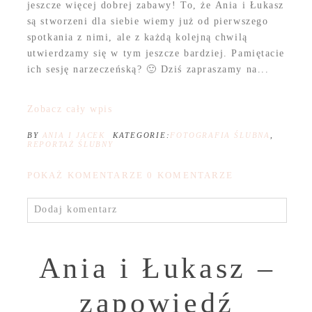
jeszcze więcej dobrej zabawy! To, że Ania i Łukasz
są stworzeni dla siebie wiemy już od pierwszego
spotkania z nimi, ale z każdą kolejną chwilą
utwierdzamy się w tym jeszcze bardziej. Pamiętacie
ich sesję narzeczeńską? 🙂 Dziś zapraszamy na...
Zobacz cały wpis
BY
ANIA I JACEK
KATEGORIE:
FOTOGRAFIA ŚLUBNA
,
REPORTAŻ ŚLUBNY
POKAŻ KOMENTARZE
0 KOMENTARZE
Dodaj komentarz
Ania i Łukasz –
zapowiedź