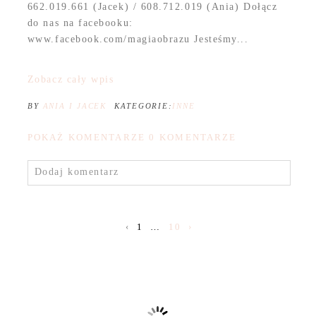
662.019.661 (Jacek) / 608.712.019 (Ania) Dołącz
do nas na facebooku:
www.facebook.com/magiaobrazu Jesteśmy...
Zobacz cały wpis
BY
ANIA I JACEK
KATEGORIE:
INNE
POKAŻ KOMENTARZE
0 KOMENTARZE
Dodaj komentarz
‹
1
…
10
›