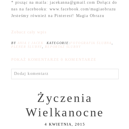
* pisząc na maila: jacekanna@gmail.com Dołącz do
nas na facebooku: www.facebook.com/magiaobrazu
Jesteśmy również na Pinterest! Magia Obrazu
Zobacz cały wpis
BY
ANIA I JACEK
KATEGORIE:
FOTOGRAFIA ŚLUBNA
,
PLENER ŚLUBNY
,
REPORTAŻ ŚLUBNY
POKAŻ KOMENTARZE
0 KOMENTARZE
Dodaj komentarz
Życzenia
Wielkanocne
4 KWIETNIA, 2015