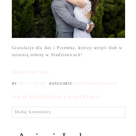
Gratulacje dla Ani i Przemka, którzy wzięli ślub w
ostatnią sobotę w Studzienicach!
Zobacz cały wpis
BY
ANIA I JACEK
KATEGORIE:
FOTOGRAFIA ŚLUBNA
POKAŻ KOMENTARZE
0 KOMENTARZE
Dodaj komentarz