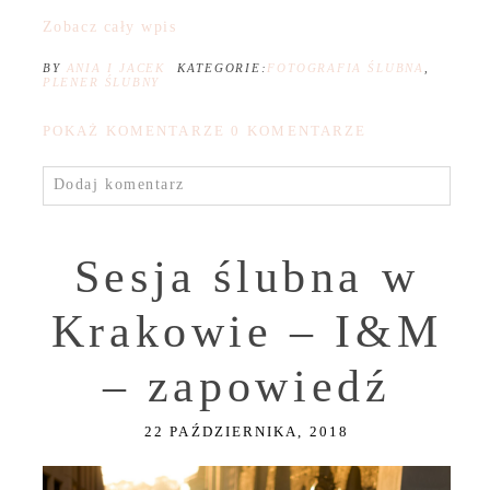
Zobacz cały wpis
BY
ANIA I JACEK
KATEGORIE:
FOTOGRAFIA ŚLUBNA
,
PLENER ŚLUBNY
POKAŻ KOMENTARZE
0 KOMENTARZE
Dodaj komentarz
Sesja ślubna w
Krakowie – I&M
– zapowiedź
22 PAŹDZIERNIKA, 2018