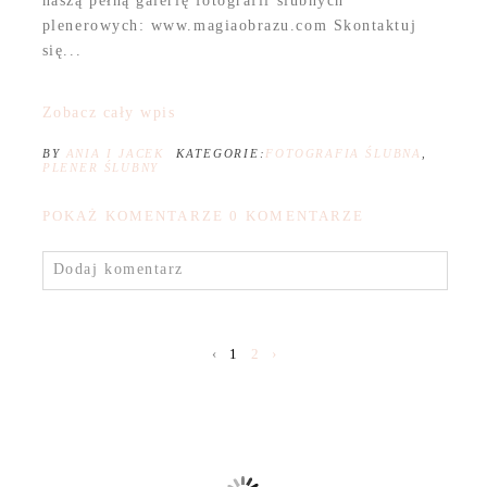
naszą pełną galerię fotografii ślubnych
plenerowych: www.magiaobrazu.com Skontaktuj
się...
Zobacz cały wpis
BY
ANIA I JACEK
KATEGORIE:
FOTOGRAFIA ŚLUBNA
,
PLENER ŚLUBNY
POKAŻ KOMENTARZE
0 KOMENTARZE
Dodaj komentarz
‹
1
2
›