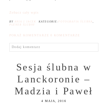
Zobacz cały wpis
BY
ANIA I JACEK
KATEGORIE:
FOTOGRAFIA ŚLUBNA
,
PLENER ŚLUBNY
POKAŻ KOMENTARZE
0 KOMENTARZE
Dodaj komentarz
Sesja ślubna w
Lanckoronie –
Madzia i Paweł
4 MAJA, 2016