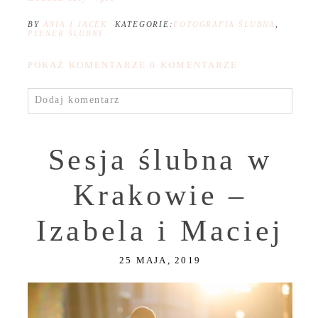
BY
ANIA I JACEK
KATEGORIE:
FOTOGRAFIA ŚLUBNA
,
PLENER ŚLUBNY
POKAŻ KOMENTARZE
0 KOMENTARZE
Dodaj komentarz
Sesja ślubna w
Krakowie –
Izabela i Maciej
25 MAJA, 2019