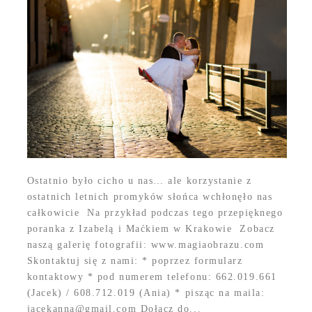
Ostatnio było cicho u nas… ale korzystanie z
ostatnich letnich promyków słońca wchłonęło nas
całkowicie Na przykład podczas tego przepięknego
poranka z Izabelą i Maćkiem w Krakowie Zobacz
naszą galerię fotografii: www.magiaobrazu.com
Skontaktuj się z nami: * poprzez formularz
kontaktowy * pod numerem telefonu: 662.019.661
(Jacek) / 608.712.019 (Ania) * pisząc na maila:
jacekanna@gmail.com Dołącz do...