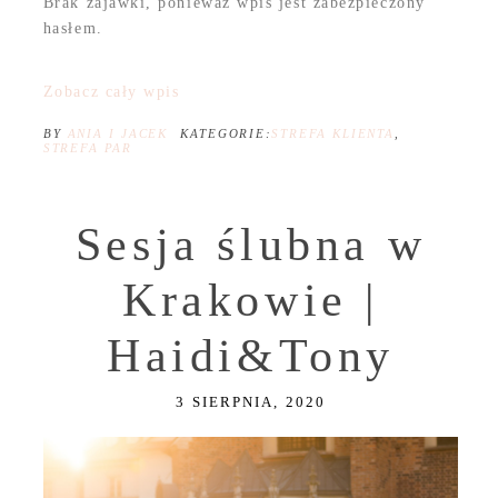
Brak zajawki, ponieważ wpis jest zabezpieczony
hasłem.
Zobacz cały wpis
BY
ANIA I JACEK
KATEGORIE:
STREFA KLIENTA
,
STREFA PAR
Sesja ślubna w
Krakowie |
Haidi&Tony
3 SIERPNIA, 2020