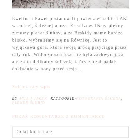
Ewelina i Paweł postanowili powiedzieć sobie TAK
w cudnej, śnieżnej aurze. Zrealizowaliśmy piękny
zimowy plener ślubny, a że Beskidy mamy bardzo
blisko, wybraliśmy się na Równicę. Jest to
wyjątkowa góra, która swoją urodą przyciąga przez
cały rok. Widoczność może nie była zachwycająca,
ale za to delikatny śnieżek, który zaczął padać
dokładnie w nocy przed sesją...
Zobacz cały wpis
BY
ANIA I JACEK
KATEGORIE:
FOTOGRAFIA ŚLUBNA
,
PLENER ŚLUBNY
POKAŻ KOMENTARZE
2 KOMENTARZE
Dodaj komentarz